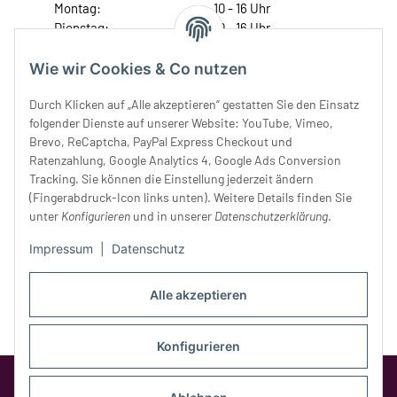
Montag:
10 - 16 Uhr
Dienstag:
10 - 16 Uhr
Mittwoch:
10 - 18 Uhr
Donnerstag:
10 - 18 Uhr
Wie wir Cookies & Co nutzen
Freitag:
10 - 18 Uhr
Durch Klicken auf „Alle akzeptieren“ gestatten Sie den Einsatz
Samstag:
10 - 14 Uhr
folgender Dienste auf unserer Website: YouTube, Vimeo,
Unser Service
Brevo, ReCaptcha, PayPal Express Checkout und
Ratenzahlung, Google Analytics 4, Google Ads Conversion
Tracking. Sie können die Einstellung jederzeit ändern
Rechtliches
(Fingerabdruck-Icon links unten). Weitere Details finden Sie
unter
Konfigurieren
und in unserer
Datenschutzerklärung
.
Impressum
|
Datenschutz
Alle akzeptieren
Konfigurieren
Google Analytics deaktivieren
Status:
Opt-Out-Cookie ist nicht gesetzt