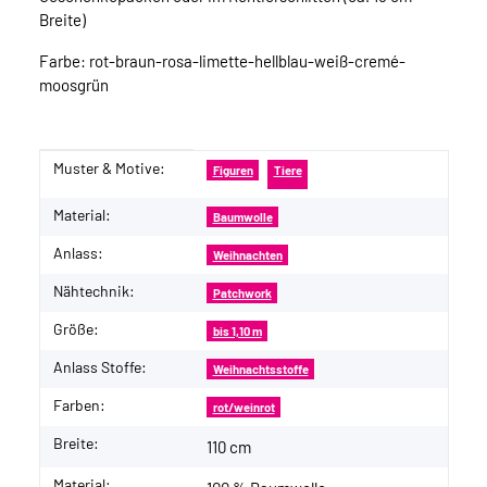
Breite)
Farbe: rot-braun-rosa-limette-hellblau-weiß-cremé-
moosgrün
Muster & Motive:
Produkteigenschaft
Wert
Figuren
Tiere
Material:
Baumwolle
Anlass:
Weihnachten
Nähtechnik:
Patchwork
Größe:
bis 1,10 m
Anlass Stoffe:
Weihnachtsstoffe
Farben:
rot/weinrot
Breite:
110 cm
Material: