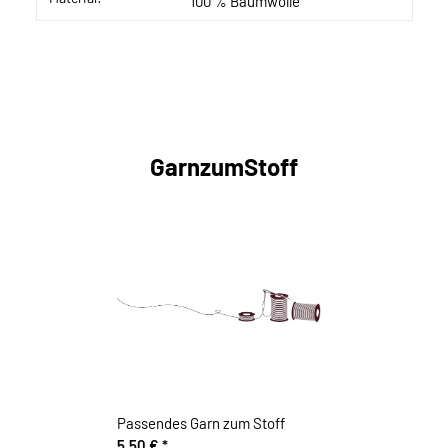
100 % Baumwolle
GarnzumStoff
Passendes Garn zum Stoff
5,50 €
*