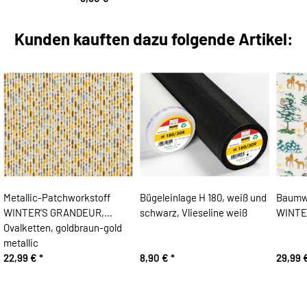
Kunden kauften dazu folgende Artikel:
Metallic-Patchworkstoff
Bügeleinlage H 180, weiß und
Baumwo
WINTER'S GRANDEUR,
schwarz, Vlieseline weiß
WINTE
Ovalketten, goldbraun-gold
metallic
22,99 €
*
8,90 €
*
29,99 