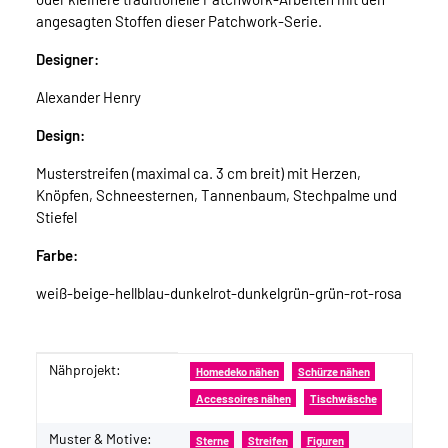
angesagten Stoffen dieser Patchwork-Serie.
Designer:
Alexander Henry
Design:
Musterstreifen (maximal ca. 3 cm breit) mit Herzen,
Knöpfen, Schneesternen, Tannenbaum, Stechpalme und
Stiefel
Farbe:
weiß-beige-hellblau-dunkelrot-dunkelgrün-grün-rot-rosa
Nähprojekt:
Produkteigenschaft
Wert
Homedeko nähen
Schürze nähen
Accessoires nähen
Tischwäsche
Muster & Motive:
Sterne
Streifen
Figuren