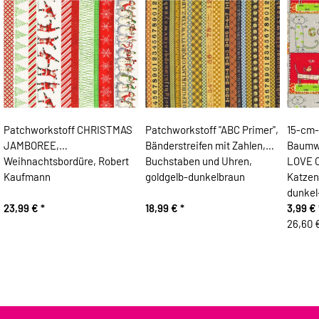
Patchworkstoff CHRISTMAS
Patchworkstoff "ABC Primer",
15-cm-
JAMBOREE,
Bänderstreifen mit Zahlen,
Baumwo
Weihnachtsbordüre, Robert
Buchstaben und Uhren,
LOVE C
Kaufmann
goldgelb-dunkelbraun
Katzen,
dunkel
23,99 €
*
18,99 €
*
3,99 €
26,60 €