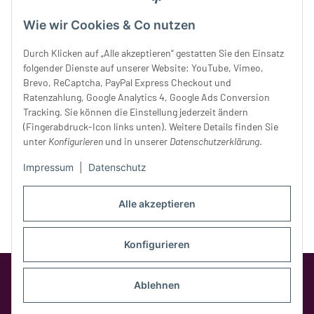
Mittwoch:
10 - 18 Uhr
Wie wir Cookies & Co nutzen
Donnerstag:
10 - 18 Uhr
Freitag:
10 - 18 Uhr
Durch Klicken auf „Alle akzeptieren“ gestatten Sie den Einsatz
Samstag:
10 - 14 Uhr
folgender Dienste auf unserer Website: YouTube, Vimeo,
Unser Service
Brevo, ReCaptcha, PayPal Express Checkout und
Ratenzahlung, Google Analytics 4, Google Ads Conversion
Tracking. Sie können die Einstellung jederzeit ändern
Rechtliches
(Fingerabdruck-Icon links unten). Weitere Details finden Sie
unter
Konfigurieren
und in unserer
Datenschutzerklärung
.
Impressum
|
Datenschutz
Alle akzeptieren
Konfigurieren
Google Analytics deaktivieren
Status:
Opt-Out-Cookie ist nicht gesetzt
Ablehnen
(Tracking aktiv)
* Alle Preise inkl. gesetzlicher MwSt.,