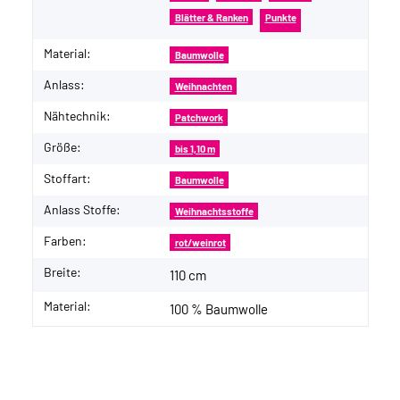
Blätter & Ranken
Punkte
Material:
Baumwolle
Anlass:
Weihnachten
Nähtechnik:
Patchwork
Größe:
bis 1,10 m
Stoffart:
Baumwolle
Anlass Stoffe:
Weihnachtsstoffe
Farben:
rot/weinrot
Breite:
110 cm
Material:
100 % Baumwolle