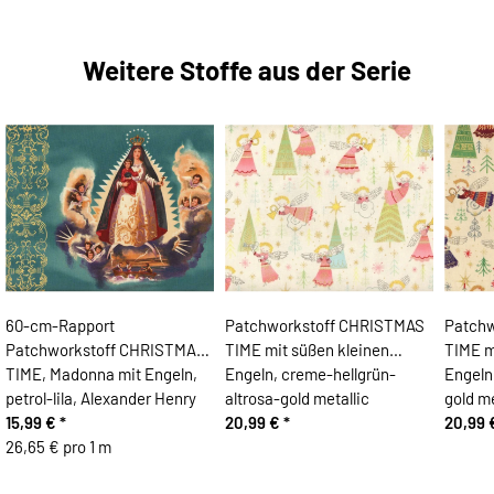
Weitere Stoffe aus der Serie
60-cm-Rapport
Patchworkstoff CHRISTMAS
Patch
Patchworkstoff CHRISTMAS
TIME mit süßen kleinen
TIME m
TIME, Madonna mit Engeln,
Engeln, creme-hellgrün-
Engeln,
petrol-lila, Alexander Henry
altrosa-gold metallic
gold me
15,99 €
*
20,99 €
*
20,99
26,65 € pro 1 m