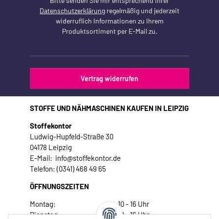
Bitte senden Sie mir entsprechend Ihrer
Datenschutzerklärung
regelmäßig und jederzeit
widerruflich Informationen zu Ihrem
Produktsortiment per E-Mail zu.
Vertrag widerrufen
STOFFE UND NÄHMASCHINEN KAUFEN IN LEIPZIG
Stoffekontor
Ludwig-Hupfeld-Straße 30
04178 Leipzig
E-Mail: info@stoffekontor.de
Telefon: (0341) 468 49 65
ÖFFNUNGSZEITEN
Montag:
10 - 16 Uhr
Dienstag:
10 - 16 Uhr