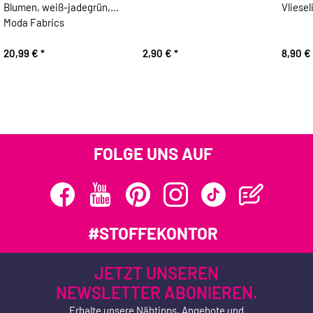
Blumen, weiß-jadegrün,
Vliesel
Moda Fabrics
20,99 €
*
2,90 €
*
8,90 €
FOLGE UNS AUF
#STOFFEKONTOR
JETZT UNSEREN
NEWSLETTER ABONIEREN.
Erhalte unsere Nähtipps, Angebote und