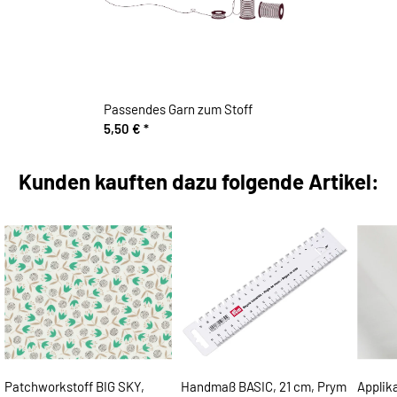
Passendes Garn zum Stoff
5,50 €
*
Kunden kauften dazu folgende Artikel:
Patchworkstoff BIG SKY,
Handmaß BASIC, 21 cm, Prym
Applik