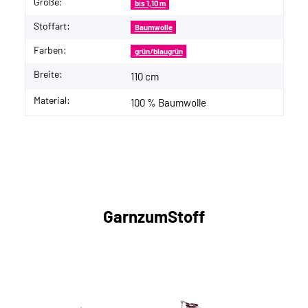
Größe:
bis 1,10 m
Stoffart:
Baumwolle
Farben:
grün/blaugrün
Breite:
110 cm
Material:
100 % Baumwolle
GarnzumStoff