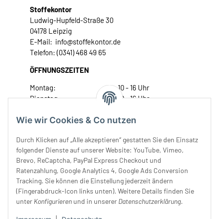
Stoffekontor
Ludwig-Hupfeld-Straße 30
04178 Leipzig
E-Mail: info@stoffekontor.de
Telefon: (0341) 468 49 65
ÖFFNUNGSZEITEN
Montag:
10 - 16 Uhr
Dienstag:
10 - 16 Uhr
Mittwoch:
10 - 18 Uhr
Wie wir Cookies & Co nutzen
Donnerstag:
10 - 18 Uhr
Freitag:
10 - 18 Uhr
Durch Klicken auf „Alle akzeptieren“ gestatten Sie den Einsatz
Samstag:
10 - 14 Uhr
folgender Dienste auf unserer Website: YouTube, Vimeo,
Unser Service
Brevo, ReCaptcha, PayPal Express Checkout und
Ratenzahlung, Google Analytics 4, Google Ads Conversion
Tracking. Sie können die Einstellung jederzeit ändern
Rechtliches
(Fingerabdruck-Icon links unten). Weitere Details finden Sie
unter
Konfigurieren
und in unserer
Datenschutzerklärung
.