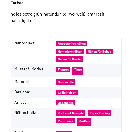
Farbe:
helles petrolgrün-natur dunkel-wollweiß-anthrazit-
pastellgelb
Nähprojekt:
Produkteigenschaft
Wert
Accessoires nähen
Homedeko nähen
Nähen für Babys
Nähen für Kinder
Muster & Motive:
Figuren
Tiere
Material:
Baumwolle
Designer:
Lydia Nelson
Anlass:
Geschenke
Nähtechnik:
Kochen & Rezepte
Paper Piecing
Patchwork
Quilten