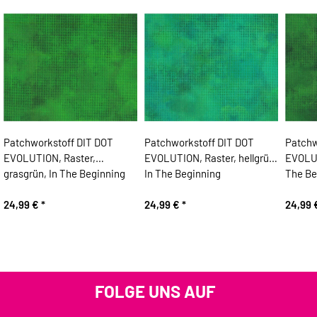
Patchworkstoff DIT DOT
Patchworkstoff DIT DOT
Patchw
EVOLUTION, Raster,
EVOLUTION, Raster, hellgrün,
EVOLUT
grasgrün, In The Beginning
In The Beginning
The Be
24,99 €
*
24,99 €
*
24,99
FOLGE UNS AUF