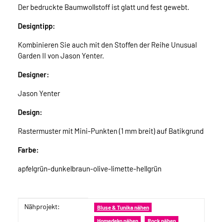
Der bedruckte Baumwollstoff ist glatt und fest gewebt.
Designtipp:
Kombinieren Sie auch mit den Stoffen der Reihe Unusual
Garden II von Jason Yenter.
Designer:
Jason Yenter
Design:
Rastermuster mit Mini-Punkten (1 mm breit) auf Batikgrund
Farbe:
apfelgrün-dunkelbraun-olive-limette-hellgrün
Nähprojekt:
Produkteigenschaft
Wert
Bluse & Tunika nähen
Homedeko nähen
Rock nähen