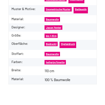
Muster & Motive:
Geometrische Muster
Batikoptik
Material:
Baumwolle
Designer:
Jason Yenter
Größe:
bis 1,10 m
Oberfläche:
Bedruckt
Digitaldruck
Stoffart:
Baumwolle
Farben:
hellgrün/limette
Breite:
110 cm
Material:
100 % Baumwolle