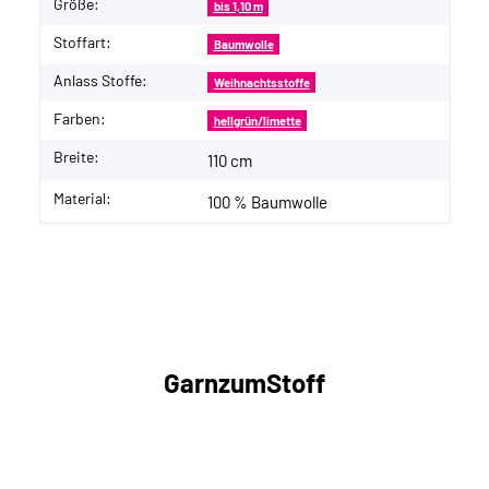
Größe:
bis 1,10 m
Stoffart:
Baumwolle
Anlass Stoffe:
Weihnachtsstoffe
Farben:
hellgrün/limette
Breite:
110 cm
Material:
100 % Baumwolle
GarnzumStoff