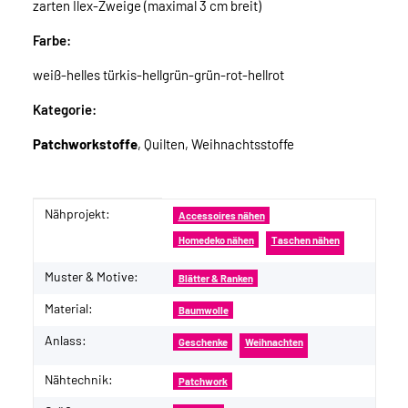
zarten Ilex-Zweige (maximal 3 cm breit)
Farbe:
weiß-helles türkis-hellgrün-grün-rot-hellrot
Kategorie:
Patchworkstoffe
, Quilten, Weihnachtsstoffe
Nähprojekt:
Produkteigenschaft
Wert
Accessoires nähen
Homedeko nähen
Taschen nähen
Muster & Motive:
Blätter & Ranken
Material:
Baumwolle
Anlass:
Geschenke
Weihnachten
Nähtechnik:
Patchwork