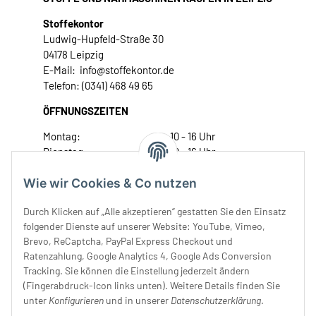
Stoffekontor
Ludwig-Hupfeld-Straße 30
04178 Leipzig
E-Mail: info@stoffekontor.de
Telefon: (0341) 468 49 65
ÖFFNUNGSZEITEN
Montag:
10 - 16 Uhr
Dienstag:
10 - 16 Uhr
Mittwoch:
10 - 18 Uhr
Wie wir Cookies & Co nutzen
Donnerstag:
10 - 18 Uhr
Freitag:
10 - 18 Uhr
Durch Klicken auf „Alle akzeptieren“ gestatten Sie den Einsatz
Samstag:
10 - 14 Uhr
folgender Dienste auf unserer Website: YouTube, Vimeo,
Unser Service
Brevo, ReCaptcha, PayPal Express Checkout und
Ratenzahlung, Google Analytics 4, Google Ads Conversion
Tracking. Sie können die Einstellung jederzeit ändern
Rechtliches
(Fingerabdruck-Icon links unten). Weitere Details finden Sie
unter
Konfigurieren
und in unserer
Datenschutzerklärung
.