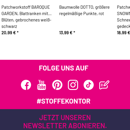
Patchworkstoff BAROQUE
Baumwolle DOTTO, größere
Patchw
GARDEN, Blattranken mit
regelmäßige Punkte, rot
SNOWME
Blüten, gebrochenes weiß-
Schnee
schwarz
gedeck
20,99 €
*
13,99 €
*
18,99 
FOLGE UNS AUF
#STOFFEKONTOR
JETZT UNSEREN
NEWSLETTER ABONIEREN.