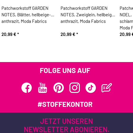
Patchworkstoff GARDEN
Patchworkstoff GARDEN
Patchw
NOTES, Blätter, hellbeige-
NOTES, Zweiglein, hellbeige-
NOEL, 
anthrazit, Moda Fabrics
anthrazit, Moda Fabrics
schlam
Moda F
20,99 €
*
20,99 €
*
20,99
FOLGE UNS AUF
#STOFFEKONTOR
JETZT UNSEREN
NEWSLETTER ABONIEREN.