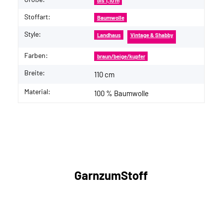
bis 1,10 m
Stoffart:
Baumwolle
Style:
Landhaus
Vintage & Shabby
Farben:
braun/beige/kupfer
Breite:
110 cm
Material:
100 % Baumwolle
GarnzumStoff