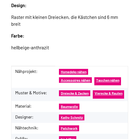
Design:
Raster mit kleinen Dreiecken, die Kästchen sind 6 mm
breit
Farbe:
hellbeige-anthrazit
Nähprojekt:
Produkteigenschaft
Wert
Homedeko nähen
Accessoires nähen
Taschen nähen
Muster & Motive:
Dreiecke & Zacken
Vierecke & Rauten
Material:
Baumwolle
Designer:
Kathy Schmitz
Nähtechnik:
Patchwork
Größe: