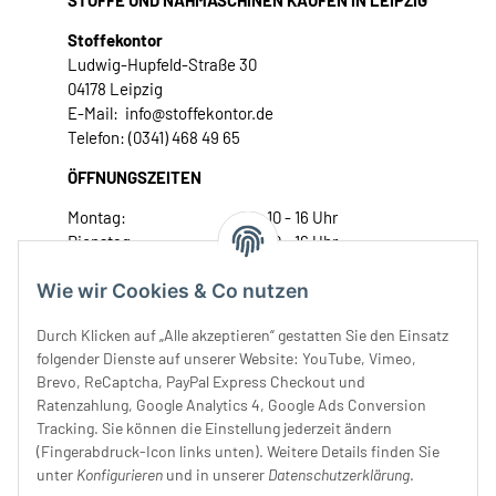
STOFFE UND NÄHMASCHINEN KAUFEN IN LEIPZIG
Stoffekontor
Ludwig-Hupfeld-Straße 30
04178 Leipzig
E-Mail: info@stoffekontor.de
Telefon: (0341) 468 49 65
ÖFFNUNGSZEITEN
Montag:
10 - 16 Uhr
Dienstag:
10 - 16 Uhr
Mittwoch:
10 - 18 Uhr
Wie wir Cookies & Co nutzen
Donnerstag:
10 - 18 Uhr
Freitag:
10 - 18 Uhr
Durch Klicken auf „Alle akzeptieren“ gestatten Sie den Einsatz
Samstag:
10 - 14 Uhr
folgender Dienste auf unserer Website: YouTube, Vimeo,
Unser Service
Brevo, ReCaptcha, PayPal Express Checkout und
Ratenzahlung, Google Analytics 4, Google Ads Conversion
Tracking. Sie können die Einstellung jederzeit ändern
Rechtliches
(Fingerabdruck-Icon links unten). Weitere Details finden Sie
unter
Konfigurieren
und in unserer
Datenschutzerklärung
.