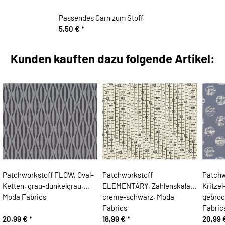
Passendes Garn zum Stoff
5,50 €
*
Kunden kauften dazu folgende Artikel:
Patchworkstoff FLOW, Oval-
Patchworkstoff
Patchw
Ketten, grau-dunkelgrau,
ELEMENTARY, Zahlenskala,
Kritzel
Moda Fabrics
creme-schwarz, Moda
gebroc
Fabrics
Fabric
20,99 €
*
18,99 €
*
20,99