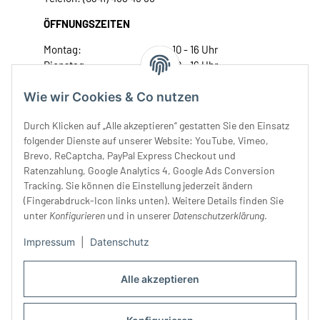
ÖFFNUNGSZEITEN
Montag:
10 - 16 Uhr
Dienstag:
10 - 16 Uhr
Mittwoch:
10 - 18 Uhr
Wie wir Cookies & Co nutzen
Donnerstag:
10 - 18 Uhr
Freitag:
10 - 18 Uhr
Durch Klicken auf „Alle akzeptieren“ gestatten Sie den Einsatz
Samstag:
10 - 14 Uhr
folgender Dienste auf unserer Website: YouTube, Vimeo,
Unser Service
Brevo, ReCaptcha, PayPal Express Checkout und
Ratenzahlung, Google Analytics 4, Google Ads Conversion
Tracking. Sie können die Einstellung jederzeit ändern
Rechtliches
(Fingerabdruck-Icon links unten). Weitere Details finden Sie
unter
Konfigurieren
und in unserer
Datenschutzerklärung
.
Impressum
|
Datenschutz
Alle akzeptieren