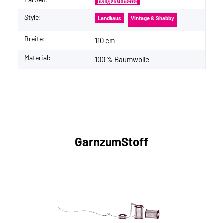
hellgrün/limette
Style:
Landhaus
Vintage & Shabby
Breite:
110 cm
Material:
100 % Baumwolle
GarnzumStoff