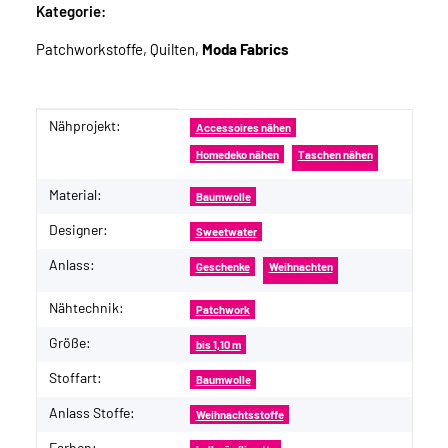
Kategorie:
Patchworkstoffe, Quilten,
Moda Fabrics
Nähprojekt:
Produkteigenschaft
Wert
Accessoires nähen
Homedeko nähen
Taschen nähen
Material:
Baumwolle
Designer:
Sweetwater
Anlass:
Geschenke
Weihnachten
Nähtechnik:
Patchwork
Größe:
bis 1,10 m
Stoffart:
Baumwolle
Anlass Stoffe:
Weihnachtsstoffe
Farben: