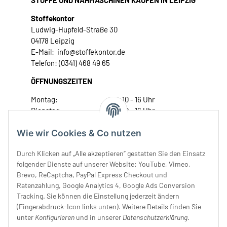
STOFFE UND NÄHMASCHINEN KAUFEN IN LEIPZIG
Stoffekontor
Ludwig-Hupfeld-Straße 30
04178 Leipzig
E-Mail: info@stoffekontor.de
Telefon: (0341) 468 49 65
ÖFFNUNGSZEITEN
Montag:
10 - 16 Uhr
Dienstag:
10 - 16 Uhr
Mittwoch:
10 - 18 Uhr
Wie wir Cookies & Co nutzen
Donnerstag:
10 - 18 Uhr
Freitag:
10 - 18 Uhr
Durch Klicken auf „Alle akzeptieren“ gestatten Sie den Einsatz
Samstag:
10 - 14 Uhr
folgender Dienste auf unserer Website: YouTube, Vimeo,
Unser Service
Brevo, ReCaptcha, PayPal Express Checkout und
Ratenzahlung, Google Analytics 4, Google Ads Conversion
Tracking. Sie können die Einstellung jederzeit ändern
Rechtliches
(Fingerabdruck-Icon links unten). Weitere Details finden Sie
unter
Konfigurieren
und in unserer
Datenschutzerklärung
.