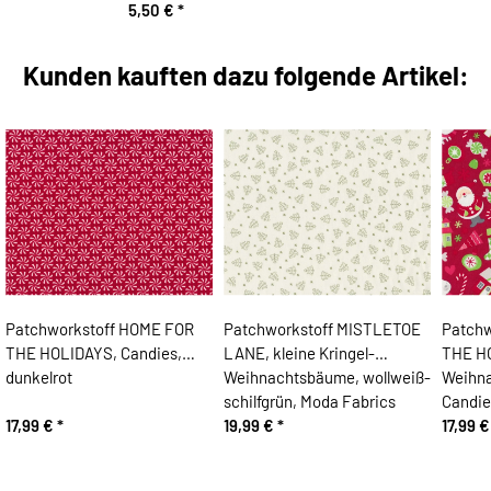
5,50 €
*
Kunden kauften dazu folgende Artikel:
Patchworkstoff HOME FOR
Patchworkstoff MISTLETOE
Patchw
THE HOLIDAYS, Candies,
LANE, kleine Kringel-
THE H
dunkelrot
Weihnachtsbäume, wollweiß-
Weihn
schilfgrün, Moda Fabrics
Candie
17,99 €
*
19,99 €
*
17,99 