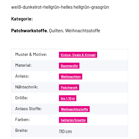
weiß-dunkelrot-hellgrün-helles hellgrün-grasgrün
Kategorie:
Patchworkstoffe
, Quilten, Weihnachtsstoffe
Muster & Motive:
Produkteigenschaft
Wert
Kreise, Ovale & Kringel
Material:
Baumwolle
Anlass:
Weihnachten
Nähtechnik:
Patchwork
Größe:
bis 1,10 m
Anlass Stoffe:
Weihnachtsstoffe
Farben:
hellgrün/limette
Breite:
110 cm