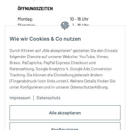
ÖFFNUNGSZEITEN
Montag:
10 - 16 Uhr
Dienstag:
10 - 16 Uhr
Mittwoch:
10 - 18 Uhr
Donnerstag:
10 - 18 Uhr
Wie wir Cookies & Co nutzen
Freitag:
10 - 18 Uhr
Durch Klicken auf „Alle akzeptieren“ gestatten Sie den Einsatz
Samstag:
10 - 14 Uhr
folgender Dienste auf unserer Website: YouTube, Vimeo,
Unser Service
Brevo, ReCaptcha, PayPal Express Checkout und
Ratenzahlung, Google Analytics 4, Google Ads Conversion
Tracking. Sie können die Einstellung jederzeit ändern
Rechtliches
(Fingerabdruck-Icon links unten). Weitere Details finden Sie
unter
Konfigurieren
und in unserer
Datenschutzerklärung
.
Impressum
|
Datenschutz
Alle akzeptieren
Konfigurieren