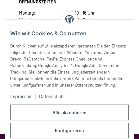
ÖFFNUNGSZEITEN
Montag:
10 - 16 Uhr
Dienstag:
10 - 16 Uhr
Mittwoch:
10 - 18 Uhr
Wie wir Cookies & Co nutzen
Donnerstag:
10 - 18 Uhr
Freitag:
10 - 18 Uhr
Durch Klicken auf „Alle akzeptieren“ gestatten Sie den Einsatz
Samstag:
10 - 14 Uhr
folgender Dienste auf unserer Website: YouTube, Vimeo,
Unser Service
Brevo, ReCaptcha, PayPal Express Checkout und
Ratenzahlung, Google Analytics 4, Google Ads Conversion
Tracking. Sie können die Einstellung jederzeit ändern
Rechtliches
(Fingerabdruck-Icon links unten). Weitere Details finden Sie
unter
Konfigurieren
und in unserer
Datenschutzerklärung
.
Impressum
|
Datenschutz
Alle akzeptieren
Konfigurieren