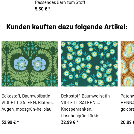
Passendes Garn zum Stoff
5,50 €
*
Kunden kauften dazu folgende Artikel:
Dekostoff, Baumwollsatin
Dekostoff, Baumwollsatin
Patchw
VIOLETT SATEEN, Blüten-
VIOLETT SATEEN,
HENNA,
Augen, moosgrün-hellblau
Knospenranken,
goldbr
flaschengrün-türkis
32,99 €
*
32,99 €
*
20,99