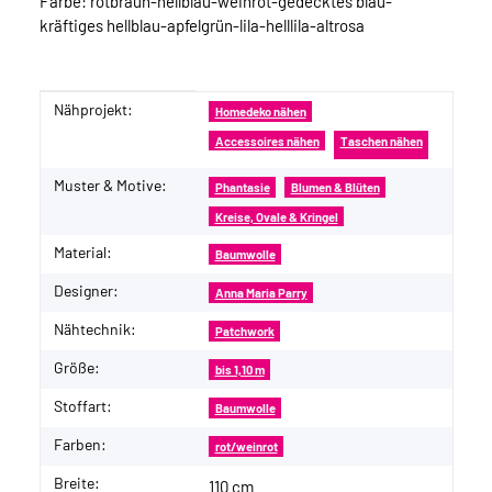
Farbe: rotbraun-hellblau-weinrot-gedecktes blau-
kräftiges hellblau-apfelgrün-lila-helllila-altrosa
Nähprojekt:
Produkteigenschaft
Wert
Homedeko nähen
Accessoires nähen
Taschen nähen
Muster & Motive:
Phantasie
Blumen & Blüten
Kreise, Ovale & Kringel
Material:
Baumwolle
Designer:
Anna Maria Parry
Nähtechnik:
Patchwork
Größe:
bis 1,10 m
Stoffart:
Baumwolle
Farben:
rot/weinrot
Breite:
110 cm