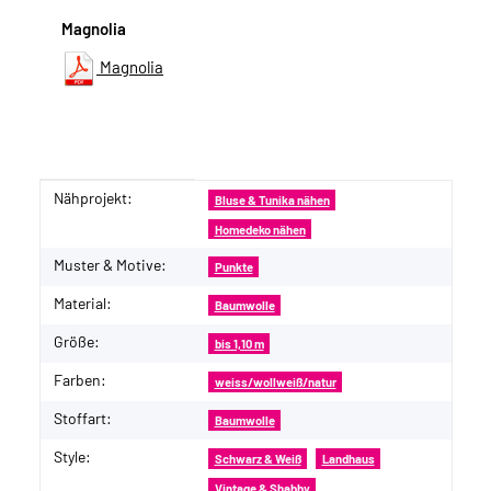
Magnolia
Magnolia
Nähprojekt:
Produkteigenschaft
Wert
Bluse & Tunika nähen
Homedeko nähen
Muster & Motive:
Punkte
Material:
Baumwolle
Größe:
bis 1,10 m
Farben:
weiss/wollweiß/natur
Stoffart:
Baumwolle
Style:
Schwarz & Weiß
Landhaus
Vintage & Shabby