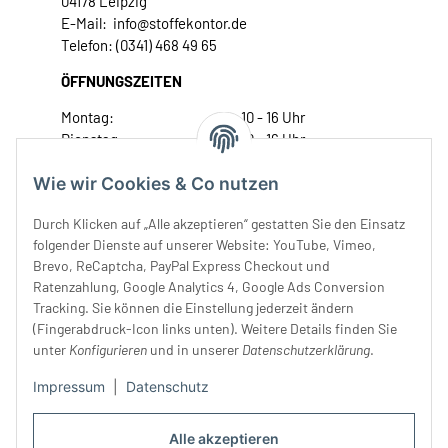
04178 Leipzig
E-Mail: info@stoffekontor.de
Telefon: (0341) 468 49 65
ÖFFNUNGSZEITEN
Montag:
10 - 16 Uhr
Dienstag:
10 - 16 Uhr
Mittwoch:
10 - 18 Uhr
Wie wir Cookies & Co nutzen
Donnerstag:
10 - 18 Uhr
Freitag:
10 - 18 Uhr
Durch Klicken auf „Alle akzeptieren“ gestatten Sie den Einsatz
Samstag:
10 - 14 Uhr
folgender Dienste auf unserer Website: YouTube, Vimeo,
Unser Service
Brevo, ReCaptcha, PayPal Express Checkout und
Ratenzahlung, Google Analytics 4, Google Ads Conversion
Tracking. Sie können die Einstellung jederzeit ändern
Rechtliches
(Fingerabdruck-Icon links unten). Weitere Details finden Sie
unter
Konfigurieren
und in unserer
Datenschutzerklärung
.
Impressum
|
Datenschutz
Alle akzeptieren