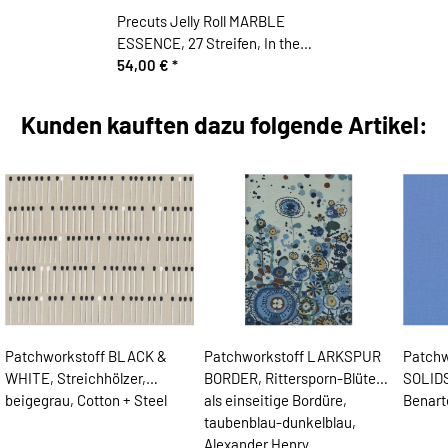
Precuts Jelly Roll MARBLE
ESSENCE, 27 Streifen, In the
beginning
54,00 €
*
Kunden kauften dazu folgende Artikel:
Patchworkstoff BLACK &
Patchworkstoff LARKSPUR
Patchw
WHITE, Streichhölzer,
BORDER, Rittersporn-Blüten
SOLIDS
beigegrau, Cotton + Steel
als einseitige Bordüre,
Benart
taubenblau-dunkelblau,
Alexander Henry