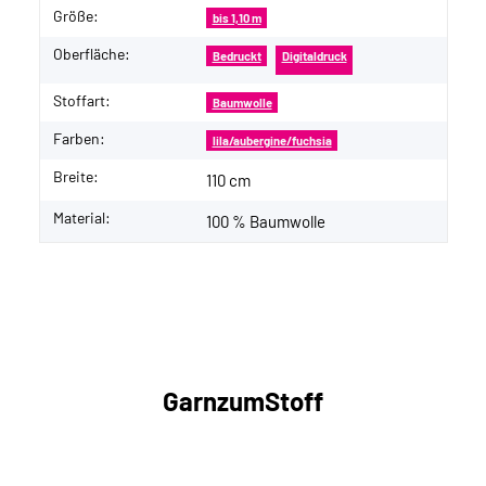
Größe:
bis 1,10 m
Oberfläche:
Bedruckt
Digitaldruck
Stoffart:
Baumwolle
Farben:
lila/aubergine/fuchsia
Breite:
110 cm
Material:
100 % Baumwolle
GarnzumStoff