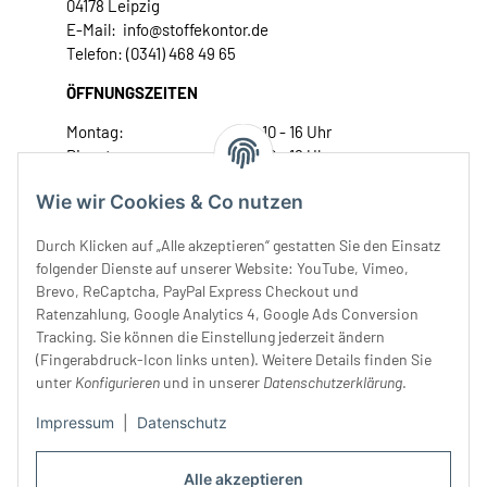
04178 Leipzig
E-Mail: info@stoffekontor.de
Telefon: (0341) 468 49 65
ÖFFNUNGSZEITEN
Montag:
10 - 16 Uhr
Dienstag:
10 - 16 Uhr
Mittwoch:
10 - 18 Uhr
Wie wir Cookies & Co nutzen
Donnerstag:
10 - 18 Uhr
Freitag:
10 - 18 Uhr
Durch Klicken auf „Alle akzeptieren“ gestatten Sie den Einsatz
Samstag:
10 - 14 Uhr
folgender Dienste auf unserer Website: YouTube, Vimeo,
Brevo, ReCaptcha, PayPal Express Checkout und
Unser Service
Ratenzahlung, Google Analytics 4, Google Ads Conversion
Tracking. Sie können die Einstellung jederzeit ändern
Rechtliches
(Fingerabdruck-Icon links unten). Weitere Details finden Sie
unter
Konfigurieren
und in unserer
Datenschutzerklärung
.
Impressum
|
Datenschutz
Alle akzeptieren