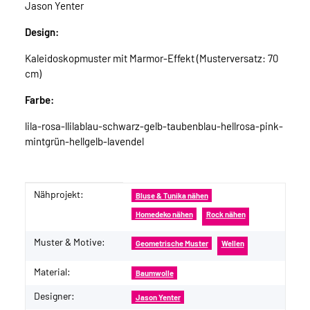
Jason Yenter
Design:
Kaleidoskopmuster mit Marmor-Effekt (Musterversatz: 70
cm)
Farbe:
lila-rosa-llilablau-schwarz-gelb-taubenblau-hellrosa-pink-
mintgrün-hellgelb-lavendel
Nähprojekt:
Produkteigenschaft
Wert
Bluse & Tunika nähen
Homedeko nähen
Rock nähen
Muster & Motive:
Geometrische Muster
Wellen
Material:
Baumwolle
Designer:
Jason Yenter