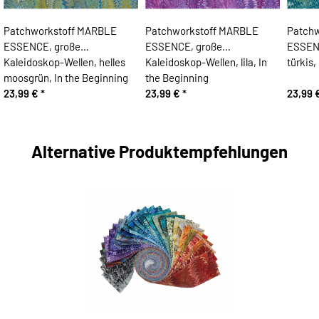
Patchworkstoff MARBLE
Patchworkstoff MARBLE
Patch
ESSENCE, große
ESSENCE, große
ESSENC
Kaleidoskop-Wellen, helles
Kaleidoskop-Wellen, lila, In
türkis,
moosgrün, In the Beginning
the Beginning
23,99 €
*
23,99 €
*
23,99 
Alternative Produktempfehlungen