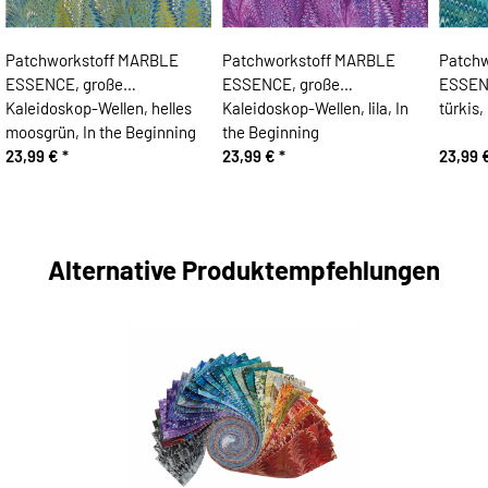
Patchworkstoff MARBLE
Patchworkstoff MARBLE
Patch
ESSENCE, große
ESSENCE, große
ESSENC
Kaleidoskop-Wellen, helles
Kaleidoskop-Wellen, lila, In
türkis,
moosgrün, In the Beginning
the Beginning
23,99 €
*
23,99 €
*
23,99 
Alternative Produktempfehlungen