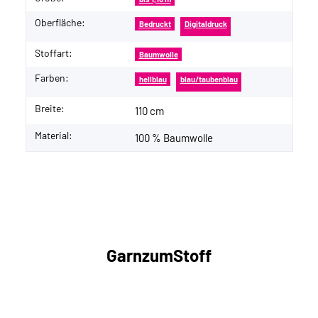
Oberfläche:
Bedruckt
Digitaldruck
Stoffart:
Baumwolle
Farben:
hellblau
blau/taubenblau
Breite:
110 cm
Material:
100 % Baumwolle
GarnzumStoff