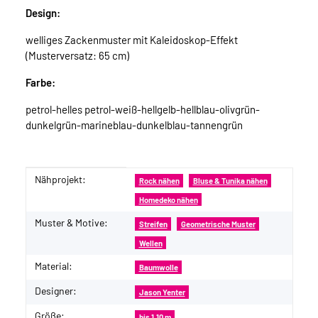
Design:
welliges Zackenmuster mit Kaleidoskop-Effekt
(Musterversatz: 65 cm)
Farbe:
petrol-helles petrol-weiß-hellgelb-hellblau-olivgrün-
dunkelgrün-marineblau-dunkelblau-tannengrün
Nähprojekt:
Produkteigenschaft
Wert
Rock nähen
Bluse & Tunika nähen
Homedeko nähen
Muster & Motive:
Streifen
Geometrische Muster
Wellen
Material:
Baumwolle
Designer:
Jason Yenter
Größe:
bis 1,10 m