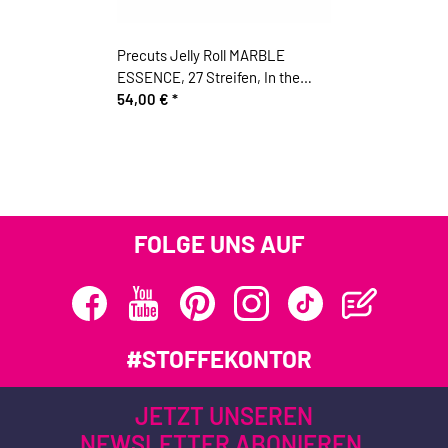
Precuts Jelly Roll MARBLE
ESSENCE, 27 Streifen, In the
beginning
54,00 €
*
FOLGE UNS AUF
#STOFFEKONTOR
JETZT UNSEREN
NEWSLETTER ABONIEREN.