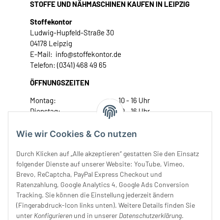
STOFFE UND NÄHMASCHINEN KAUFEN IN LEIPZIG
Stoffekontor
Ludwig-Hupfeld-Straße 30
04178 Leipzig
E-Mail: info@stoffekontor.de
Telefon: (0341) 468 49 65
ÖFFNUNGSZEITEN
Montag:
10 - 16 Uhr
Dienstag:
10 - 16 Uhr
Mittwoch:
10 - 18 Uhr
Donnerstag:
10 - 18 Uhr
Wie wir Cookies & Co nutzen
Freitag:
10 - 18 Uhr
Durch Klicken auf „Alle akzeptieren“ gestatten Sie den Einsatz
Samstag:
10 - 14 Uhr
folgender Dienste auf unserer Website: YouTube, Vimeo,
Unser Service
Brevo, ReCaptcha, PayPal Express Checkout und
Ratenzahlung, Google Analytics 4, Google Ads Conversion
Tracking. Sie können die Einstellung jederzeit ändern
Rechtliches
(Fingerabdruck-Icon links unten). Weitere Details finden Sie
unter
Konfigurieren
und in unserer
Datenschutzerklärung
.