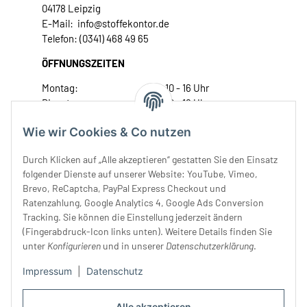
04178 Leipzig
E-Mail: info@stoffekontor.de
Telefon: (0341) 468 49 65
ÖFFNUNGSZEITEN
Montag:
10 - 16 Uhr
Dienstag:
10 - 16 Uhr
Mittwoch:
10 - 18 Uhr
Wie wir Cookies & Co nutzen
Donnerstag:
10 - 18 Uhr
Freitag:
10 - 18 Uhr
Durch Klicken auf „Alle akzeptieren“ gestatten Sie den Einsatz
Samstag:
10 - 14 Uhr
folgender Dienste auf unserer Website: YouTube, Vimeo,
Brevo, ReCaptcha, PayPal Express Checkout und
Unser Service
Ratenzahlung, Google Analytics 4, Google Ads Conversion
Tracking. Sie können die Einstellung jederzeit ändern
Rechtliches
(Fingerabdruck-Icon links unten). Weitere Details finden Sie
unter
Konfigurieren
und in unserer
Datenschutzerklärung
.
Impressum
|
Datenschutz
Alle akzeptieren