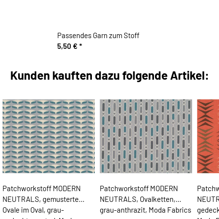
Passendes Garn zum Stoff
5,50 €
*
Kunden kauften dazu folgende Artikel:
Patchworkstoff MODERN
Patchworkstoff MODERN
Patch
NEUTRALS, gemusterte
NEUTRALS, Ovalketten,
NEUTRA
Ovale im Oval, grau-
grau-anthrazit, Moda Fabrics
gedeck