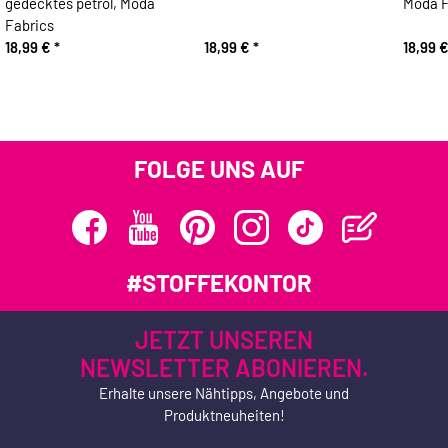
gedecktes petrol, Moda
Moda F
Fabrics
18,99 €
*
18,99 €
*
18,99 
FOLGE UNS AUF
#STOFFEKONTOR
JETZT UNSEREN
NEWSLETTER ABONIEREN.
Erhalte unsere Nähtipps, Angebote und
Produktneuheiten!