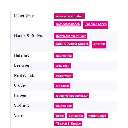
Nähprojekt:
Produkteigenschaft
Wert
Accessoires nähen
Homedeko nähen
Taschen nähen
Muster & Motive:
Geometrische Muster
Kreise, Ovale & Kringel
Streifen
Material:
Baumwolle
Designer:
Amy Ellis
Nähtechnik:
Patchwork
Größe:
bis 1,10 m
Farben:
weiss/wollweiß/natur
Stoffart:
Baumwolle
Style:
Retro
Landhaus
Historisches
Vintage & Shabby