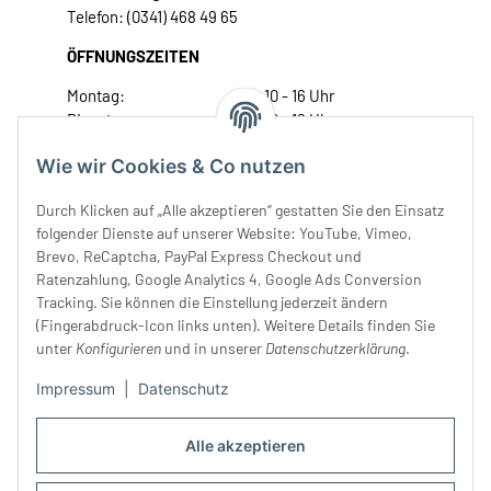
Telefon: (0341) 468 49 65
ÖFFNUNGSZEITEN
Montag:
10 - 16 Uhr
Dienstag:
10 - 16 Uhr
Mittwoch:
10 - 18 Uhr
Wie wir Cookies & Co nutzen
Donnerstag:
10 - 18 Uhr
Freitag:
10 - 18 Uhr
Durch Klicken auf „Alle akzeptieren“ gestatten Sie den Einsatz
Samstag:
10 - 14 Uhr
folgender Dienste auf unserer Website: YouTube, Vimeo,
Brevo, ReCaptcha, PayPal Express Checkout und
Unser Service
Ratenzahlung, Google Analytics 4, Google Ads Conversion
Tracking. Sie können die Einstellung jederzeit ändern
Rechtliches
(Fingerabdruck-Icon links unten). Weitere Details finden Sie
unter
Konfigurieren
und in unserer
Datenschutzerklärung
.
Impressum
|
Datenschutz
Alle akzeptieren