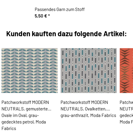
Passendes Garn zum Stoff
5,50 €
*
Kunden kauften dazu folgende Artikel:
Patchworkstoff MODERN
Patchworkstoff MODERN
Patch
NEUTRALS, gemusterte
NEUTRALS, Ovalketten,
NEUTRA
Ovale im Oval, grau-
grau-anthrazit, Moda Fabrics
gedeck
gedecktes petrol, Moda
Moda F
Fabrics