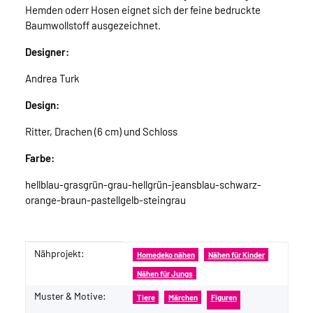
Hemden oderr Hosen eignet sich der feine bedruckte
Baumwollstoff ausgezeichnet.
Designer:
Andrea Turk
Design:
Ritter, Drachen (6 cm) und Schloss
Farbe:
hellblau-grasgrün-grau-hellgrün-jeansblau-schwarz-
orange-braun-pastellgelb-steingrau
Nähprojekt:
Produkteigenschaft
Wert
Homedeko nähen
Nähen für Kinder
Nähen für Jungs
Muster & Motive:
Tiere
Märchen
Figuren