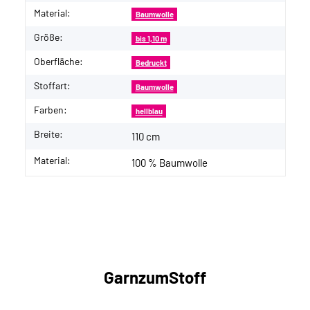
Material:
Baumwolle
Größe:
bis 1,10 m
Oberfläche:
Bedruckt
Stoffart:
Baumwolle
Farben:
hellblau
Breite:
110 cm
Material:
100 % Baumwolle
GarnzumStoff