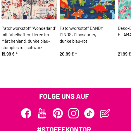
Patchworkstoff "Wonderland"
Patchworkstoff DANDY
Deko-B
mit fabelhaften Tieren im
DINOS, Dinosaurier,
FLAMA
Märchenland, dunkelblau-
dunkelblau-rot
stumpfes rot-schwarz
19,99 €
*
20,99 €
*
21,99 
FOLGE UNS AUF
#STOFFEKONTOR