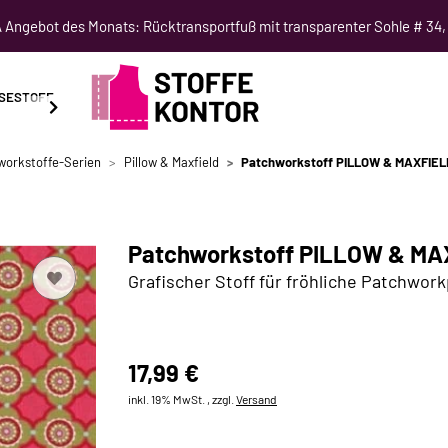
Angebot des Monats: Rücktransportfuß mit transparenter Sohle # 34,
SESTOFF
SCHNITTMUSTER
NÄHKURSE
SALE
workstoffe-Serien
Pillow & Maxfield
Patchworkstoff PILLOW & MAXFIELD m
Patchworkstoff PILLOW & MAXF
Grafischer Stoff für fröhliche Patchwor
17,99 €
inkl. 19% MwSt. , zzgl.
Versand