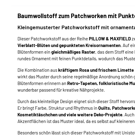
Baumwollstoff zum Patchworken mit Punkten
Kleingemusterter Patchworkstoff mit ornamental
Dieser Patchworkstoff aus der Reihe
PILLOW & MAXFIELD
z
Vierblatt-Blüten und gepunkteten Kreisornamenten
. Auf e
Blütenformen ein
gleichmäßiges Raster
, das dem Stoff eine k
rundes Ornament mit feinen Punktdetails, wodurch das Muster 
Die Kombination aus
kräftigem Rosa und frischem Limette
wirkt das Muster durch seine regelmäßige Anordnung schön 
Blütenformen erinnern an
Retro-Tapeten, folkloristische M
wunderbar passend für kreative Nähprojekte.
Durch das kleinteilige Design eignet sich dieser Stoff herv
Er bringt Farbe, Struktur und Rhythmus in
Quilts, Patchworkd
Kosmetiktäschchen und viele weitere Deko-Projekte
. Auch
Akzentflächen ist das Muster ideal, da es selbst auf kleinere
Besonders schön lässt sich dieser Patchworkstoff mit Unistof