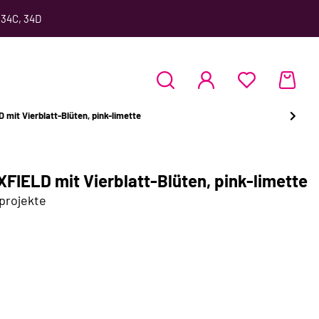
 34C, 34D
it Vierblatt-Blüten, pink-limette
IELD mit Vierblatt-Blüten, pink-limette
kprojekte