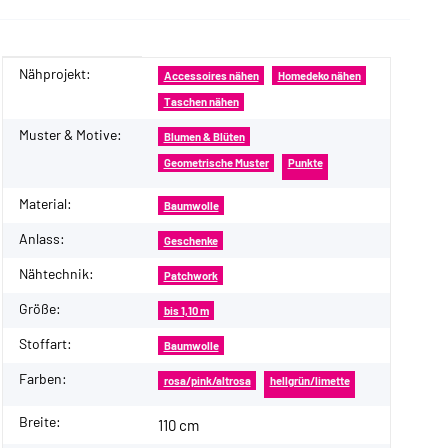
Nähprojekt:
Produkteigenschaft
Wert
Accessoires nähen
Homedeko nähen
Taschen nähen
Muster & Motive:
Blumen & Blüten
Geometrische Muster
Punkte
Material:
Baumwolle
Anlass:
Geschenke
Nähtechnik:
Patchwork
Größe:
bis 1,10 m
Stoffart:
Baumwolle
Farben:
rosa/pink/altrosa
hellgrün/limette
Breite:
110 cm