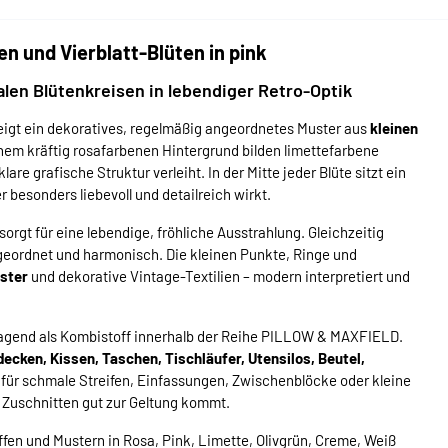
 und Vierblatt-Blüten in pink
en Blütenkreisen in lebendiger Retro-Optik
eigt ein dekoratives, regelmäßig angeordnetes Muster aus
kleinen
inem kräftig rosafarbenen Hintergrund bilden limettefarbene
lare grafische Struktur verleiht. In der Mitte jeder Blüte sitzt ein
besonders liebevoll und detailreich wirkt.
sorgt für eine lebendige, fröhliche Ausstrahlung. Gleichzeitig
geordnet und harmonisch. Die kleinen Punkte, Ringe und
uster
und dekorative Vintage-Textilien – modern interpretiert und
orragend als Kombistoff innerhalb der Reihe PILLOW & MAXFIELD.
ecken, Kissen, Taschen, Tischläufer, Utensilos, Beutel,
 für schmale Streifen, Einfassungen, Zwischenblöcke oder kleine
n Zuschnitten gut zur Geltung kommt.
fen und Mustern in Rosa, Pink, Limette, Olivgrün, Creme, Weiß