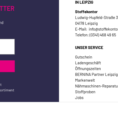
IN LEIPZIG
TTER
Stoffekontor
Ludwig-Hupfeld-Straße 
nd
04178 Leipzig
E-Mail: info@stoffekonto
Telefon: (0341) 468 49 65
UNSER SERVICE
Gutschein
Ladengeschäft
Öffnungszeiten
BERNINA Partner Leipzig
Markenwelt
t
Nähmaschinen-Reparatu
sortiment
Stoffproben
Jobs
Kontakt