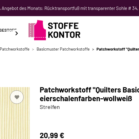
Angebot des Monats: Rücktransportfuß mit transparenter Sohle # 34,
SESTOFF
SCHNITTMUSTER
NÄHKURSE
SALE
-Patchworkstoffe
Basicmuster Patchworkstoffe
Patchworkstoff "Quilter
Patchworkstoff "Quilters Basic
eierschalenfarben-wollweiß
Streifen
20,99 €