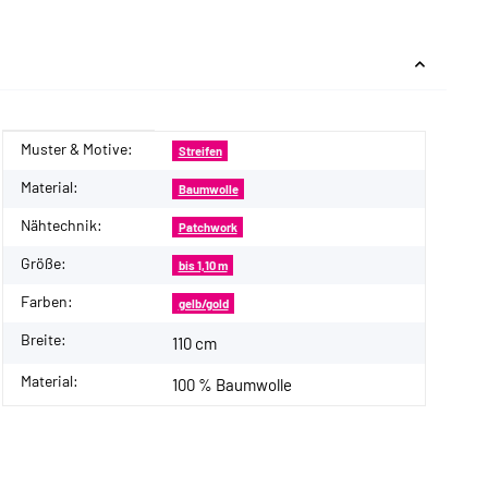
Muster & Motive:
Produkteigenschaft
Wert
Streifen
Material:
Baumwolle
Nähtechnik:
Patchwork
Größe:
bis 1,10 m
Farben:
gelb/gold
Breite:
110 cm
Material:
100 % Baumwolle