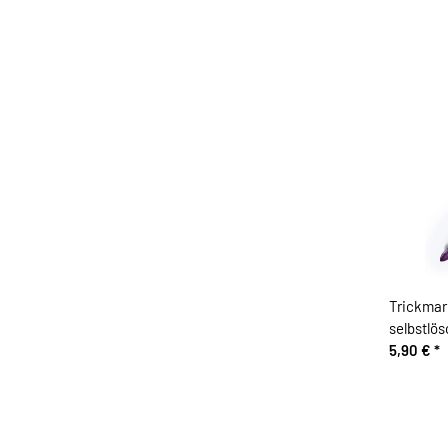
Trickmark
selbstlös
5,90 €
*