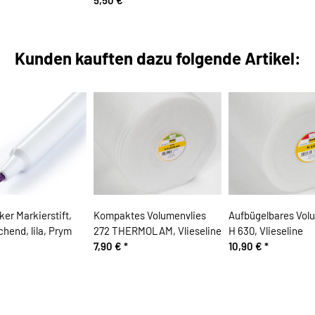
5,50 €
*
Kunden kauften dazu folgende Artikel:
er Markierstift,
Kompaktes Volumenvlies
Aufbügelbares Vol
chend, lila, Prym
272 THERMOLAM, Vlieseline
H 630, Vlieseline
7,90 €
*
10,90 €
*