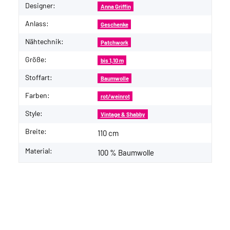
Designer:
Anna Griffin
Anlass:
Geschenke
Nähtechnik:
Patchwork
Größe:
bis 1,10 m
Stoffart:
Baumwolle
Farben:
rot/weinrot
Style:
Vintage & Shabby
Breite:
110 cm
Material:
100 % Baumwolle