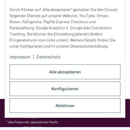
Donnerstag:
10 - 18 Uhr
Durch Klicken auf „Alle akzeptieren“ gestatten Sie den Einsatz
Freitag:
10 - 18 Uhr
folgender Dienste auf unserer Website: YouTube, Vimeo,
Samstag:
10 - 14 Uhr
Brevo, ReCaptcha, PayPal Express Checkout und
Ratenzahlung, Google Analytics 4, Google Ads Conversion
Unser Service
Tracking. Sie können die Einstellung jederzeit ändern
(Fingerabdruck-Icon links unten). Weitere Details finden Sie
Rechtliches
unter
Konfigurieren
und in unserer
Datenschutzerklärung
.
Impressum
|
Datenschutz
Alle akzeptieren
Konfigurieren
Ablehnen
Google Analytics deaktivieren
Status:
Opt-Out-Cookie ist nicht gesetzt
(Tracking aktiv)
* Alle Preise inkl. gesetzlicher MwSt.,
zzgl.
Versand