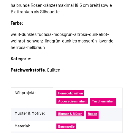
halbrunde Rosenkränze (maximal 18,5 cm breit) sowie
Blattranken als Silhouette
Farbe:
weiß-dunkles fuchsia-moosgrün-altrosa-dunkelrot-
weinrot-schwarz-lindgrün-dunkles moosgrün-lavendel-
hellrosa-hellbraun
Kategorie:
Patchworkstoffe
, Quilten
Nähprojekt:
Produkteigenschaft
Wert
Homedeko nähen
Accessoires nähen
Taschen nähen
Muster & Motive:
Blumen & Blüten
Rosen
Material:
Baumwolle