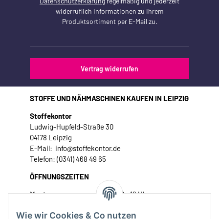
Datenschutzerklärung
regelmäßig und jederzeit
widerruflich Informationen zu Ihrem
Produktsortiment per E-Mail zu.
Vertrag widerrufen
STOFFE UND NÄHMASCHINEN KAUFEN IN LEIPZIG
Stoffekontor
Ludwig-Hupfeld-Straße 30
04178 Leipzig
E-Mail: info@stoffekontor.de
Telefon: (0341) 468 49 65
ÖFFNUNGSZEITEN
Montag:
10 - 16 Uhr
Dienstag:
10 - 16 Uhr
Wie wir Cookies & Co nutzen
Mittwoch:
10 - 18 Uhr