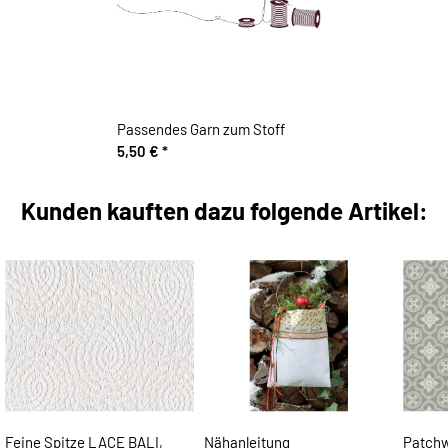
Passendes Garn zum Stoff
5,50 €
*
Kunden kauften dazu folgende Artikel:
Feine Spitze LACE BALI,
Nähanleitung
Patchw