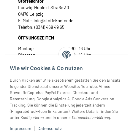
Stoffekontor
Ludwig-Hupfeld-Straße 30
04178 Leipzig
E-Mail: info@stoffekontor.de
Telefon: (0341) 468 49 65
ÖFFNUNGSZEITEN
Montag:
10 - 16 Uhr
Dienstag:
10 - 16 Uhr
Mittwoch:
10 - 18 Uhr
Wie wir Cookies & Co nutzen
Donnerstag:
10 - 18 Uhr
Freitag:
10 - 18 Uhr
Durch Klicken auf „Alle akzeptieren“ gestatten Sie den Einsatz
Samstag:
10 - 14 Uhr
folgender Dienste auf unserer Website: YouTube, Vimeo,
Unser Service
Brevo, ReCaptcha, PayPal Express Checkout und
Ratenzahlung, Google Analytics 4, Google Ads Conversion
Tracking. Sie können die Einstellung jederzeit ändern
Rechtliches
(Fingerabdruck-Icon links unten). Weitere Details finden Sie
unter
Konfigurieren
und in unserer
Datenschutzerklärung
.
Impressum
|
Datenschutz