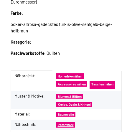
Durchmesser)
Farbe:
ocker-altrosa-gedecktes türkis-olive-senfgelb-beige-
hellbraun
Kategorie:
Patchworkstoffe
, Quilten
Nähprojekt:
Produkteigenschaft
Wert
Homedeko nähen
Accessoires nähen
Taschen nähen
Muster & Motive:
Blumen & Blüten
Kreise, Ovale & Kringel
Material:
Baumwolle
Nähtechnik:
Patchwork