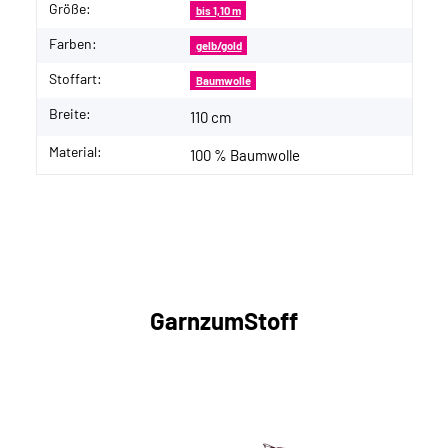
Größe:
bis 1,10 m
Farben:
gelb/gold
Stoffart:
Baumwolle
Breite:
110 cm
Material:
100 % Baumwolle
GarnzumStoff