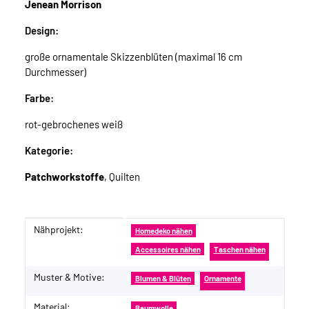
Jenean Morrison
Design:
große ornamentale Skizzenblüten (maximal 16 cm
Durchmesser)
Farbe:
rot-gebrochenes weiß
Kategorie:
Patchworkstoffe
, Quilten
Nähprojekt:
Produkteigenschaft
Wert
Homedeko nähen
Accessoires nähen
Taschen nähen
Muster & Motive:
Blumen & Blüten
Ornamente
Material:
Baumwolle