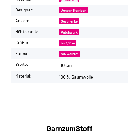
Designer:
Jenean Morrison
Anlass:
Geschenke
Nähtechnik:
Patchwork
Größe:
bis 1,10 m
Farben:
rot/weinrot
Breite:
110 cm
Material:
100 % Baumwolle
GarnzumStoff