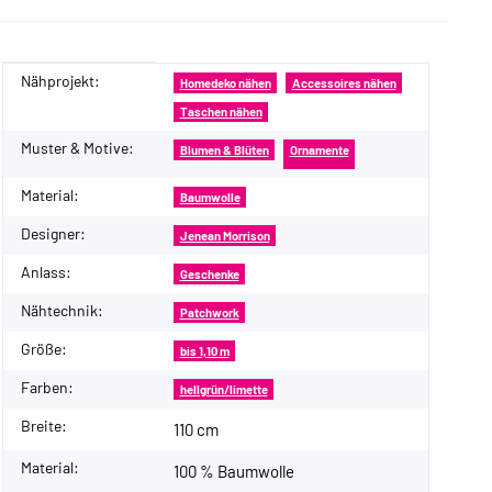
Nähprojekt:
Produkteigenschaft
Wert
Homedeko nähen
Accessoires nähen
Taschen nähen
Muster & Motive:
Blumen & Blüten
Ornamente
Material:
Baumwolle
Designer:
Jenean Morrison
Anlass:
Geschenke
Nähtechnik:
Patchwork
Größe:
bis 1,10 m
Farben:
hellgrün/limette
Breite:
110 cm
Material:
100 % Baumwolle