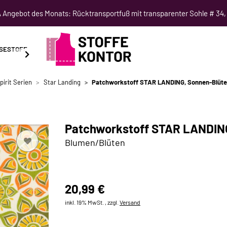
Angebot des Monats: Rücktransportfuß mit transparenter Sohle # 34,
SESTOFF
SCHNITTMUSTER
NÄHKURSE
SALE
pirit Serien
Star Landing
Patchworkstoff STAR LANDING, Sonnen-Blüten
Patchworkstoff STAR LANDING
Blumen/Blüten
20,99 €
inkl. 19% MwSt. , zzgl.
Versand