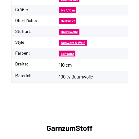
Größe:
bis 1,10 m
Oberfläche:
Bedruckt
Stoffart:
Baumwolle
Style:
Schwarz & Weiß
Farben:
schwarz
Breite:
110 cm
Material:
100 % Baumwolle
GarnzumStoff