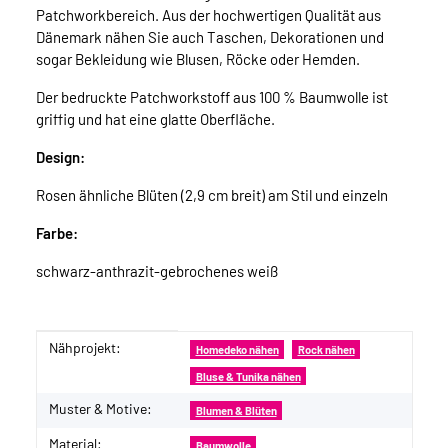
Patchworkbereich. Aus der hochwertigen Qualität aus
Dänemark nähen Sie auch Taschen, Dekorationen und
sogar Bekleidung wie Blusen, Röcke oder Hemden.
Der bedruckte Patchworkstoff aus 100 % Baumwolle ist
griffig und hat eine glatte Oberfläche.
Design:
Rosen ähnliche Blüten (2,9 cm breit) am Stil und einzeln
Farbe:
schwarz-anthrazit-gebrochenes weiß
Nähprojekt:
Produkteigenschaft
Wert
Homedeko nähen
Rock nähen
Bluse & Tunika nähen
Muster & Motive:
Blumen & Blüten
Material:
Baumwolle