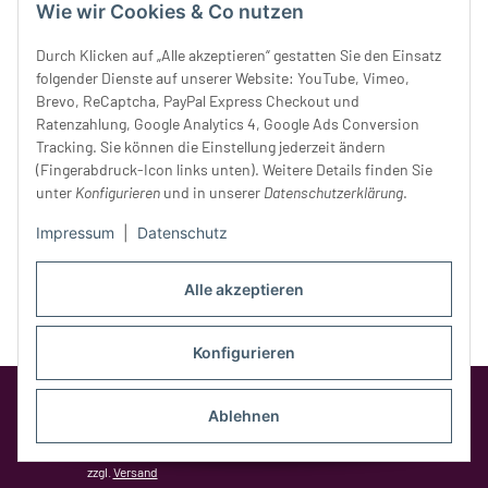
Wie wir Cookies & Co nutzen
Donnerstag:
10 - 18 Uhr
Freitag:
10 - 18 Uhr
Durch Klicken auf „Alle akzeptieren“ gestatten Sie den Einsatz
Samstag:
10 - 14 Uhr
folgender Dienste auf unserer Website: YouTube, Vimeo,
Unser Service
Brevo, ReCaptcha, PayPal Express Checkout und
Ratenzahlung, Google Analytics 4, Google Ads Conversion
Tracking. Sie können die Einstellung jederzeit ändern
Rechtliches
(Fingerabdruck-Icon links unten). Weitere Details finden Sie
unter
Konfigurieren
und in unserer
Datenschutzerklärung
.
Impressum
|
Datenschutz
Alle akzeptieren
Konfigurieren
Google Analytics deaktivieren
Status:
Opt-Out-Cookie ist nicht gesetzt
Ablehnen
(Tracking aktiv)
* Alle Preise inkl. gesetzlicher MwSt.,
zzgl.
Versand