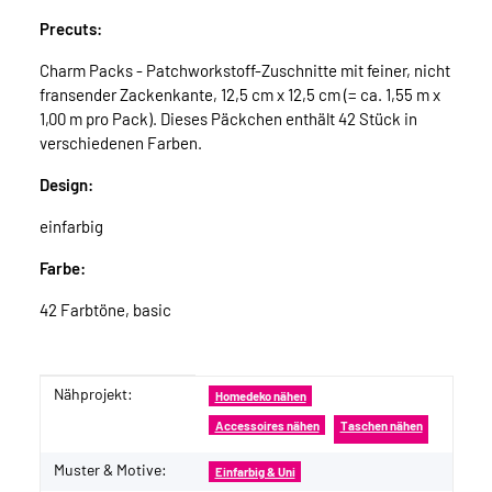
Precuts:
Charm Packs - Patchworkstoff-Zuschnitte mit feiner, nicht
fransender Zackenkante, 12,5 cm x 12,5 cm (= ca. 1,55 m x
1,00 m pro Pack). Dieses Päckchen enthält 42 Stück in
verschiedenen Farben.
Design:
einfarbig
Farbe:
42 Farbtöne, basic
Nähprojekt:
Produkteigenschaft
Wert
Homedeko nähen
Accessoires nähen
Taschen nähen
Muster & Motive:
Einfarbig & Uni