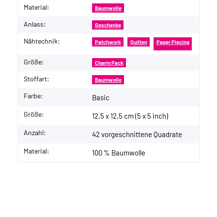
Material:
Baumwolle
Anlass:
Geschenke
Nähtechnik:
Patchwork
Quilten
Paper Piecing
Größe:
Charm Pack
Stoffart:
Baumwolle
Farbe:
Basic
Größe:
12,5 x 12,5 cm (5 x 5 Inch)
Anzahl:
42 vorgeschnittene Quadrate
Material:
100 % Baumwolle