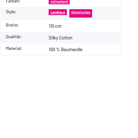
Farben:
rot/weinrot
Style:
Landhaus
Historisches
Breite:
110 cm
Qualität:
Silky Cotton
Material:
100 % Baumwolle