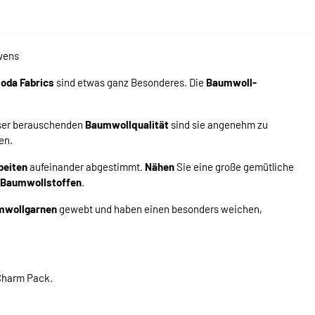
vens
oda Fabrics
sind etwas ganz Besonderes. Die
Baumwoll-
eser berauschenden
Baumwollqualität
sind sie angenehm zu
en.
beiten
aufeinander abgestimmt.
Nähen
Sie eine große gemütliche
Baumwollstoffen
.
mwollgarnen
gewebt und haben einen besonders weichen,
Charm Pack.