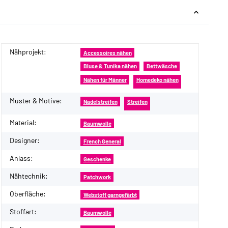
Nähprojekt:
Produkteigenschaft
Wert
Accessoires nähen
Bluse & Tunika nähen
Bettwäsche
Nähen für Männer
Homedeko nähen
Muster & Motive:
Nadelstreifen
Streifen
Material:
Baumwolle
Designer:
French General
Anlass:
Geschenke
Nähtechnik:
Patchwork
Oberfläche:
Webstoff garngefärbt
Stoffart:
Baumwolle