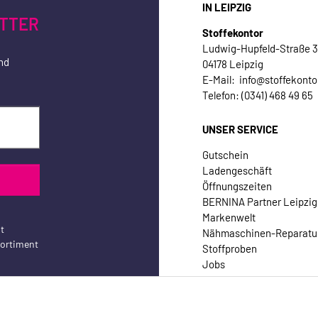
IN LEIPZIG
TTER
Stoffekontor
Ludwig-Hupfeld-Straße 
nd
04178 Leipzig
E-Mail: info@stoffekonto
Telefon: (0341) 468 49 65
UNSER SERVICE
Gutschein
Ladengeschäft
Öffnungszeiten
BERNINA Partner Leipzig
Markenwelt
t
Nähmaschinen-Reparatu
sortiment
Stoffproben
Jobs
Kontakt