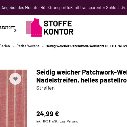
Angebot des Monats: Rücktransportfuß mit transparenter Sohle # 34,
SESTOFF
SCHNITTMUSTER
NÄHKURSE
SALE
Serien
Petite Wovens
Seidig weicher Patchwork-Webstoff PETITE WOVENS
Seidig weicher Patchwork-We
Nadelstreifen, helles pastellr
Streifen
24,99 €
inkl. 19% MwSt. , zzgl.
Versand