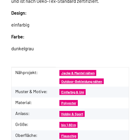
und ist nach Oeko-Tex-Standard zertifiziert.
Design:
einfarbig
Farbe:
dunkelgrau
Nähprojekt:
Produkteigenschaft
Wert
Jacke & Mantel nähen
Outdoor-Bekleidung nähen
Muster & Motive:
Einfarbig & Uni
Material:
Polyester
Anlass:
Hobby & Sport
Größe:
bis 1,60 m
Oberfläche:
Flauschig