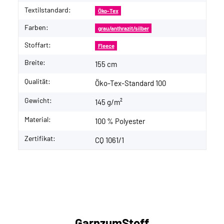
Textilstandard:
Öko-Tex
Farben:
grau/anthrazit/silber
Stoffart:
Fleece
Breite:
155 cm
Qualität:
Öko-Tex-Standard 100
Gewicht:
145 g/m²
Material:
100 % Polyester
Zertifikat:
CQ 1061/1
GarnzumStoff