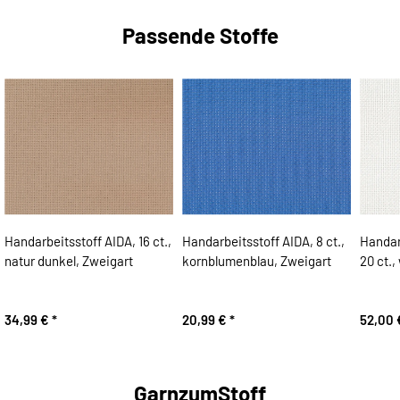
Passende Stoffe
Handarbeitsstoff AIDA, 16 ct.,
Handarbeitsstoff AIDA, 8 ct.,
Handar
natur dunkel, Zweigart
kornblumenblau, Zweigart
20 ct.,
34,99 €
*
20,99 €
*
52,00
GarnzumStoff