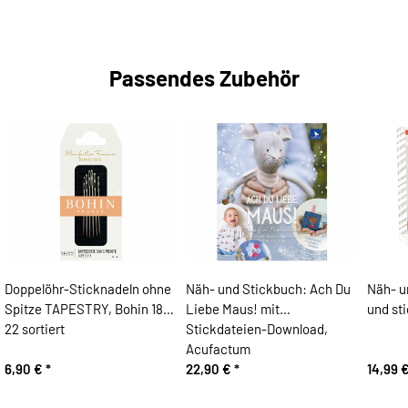
Passendes Zubehör
Doppelöhr-Sticknadeln ohne
Näh- und Stickbuch: Ach Du
Näh- u
Spitze TAPESTRY, Bohin 18-
Liebe Maus! mit
und st
22 sortiert
Stickdateien-Download,
Acufactum
6,90 €
*
22,90 €
*
14,99 