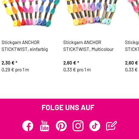
Stickgarn ANCHOR
Stickgarn ANCHOR
Stick
STICKTWIST, einfarbig
STICKTWIST, Multicolour
STICK
2,30 €
*
2,60 €
*
2,60 €
0,29 € pro 1 m
0,33 € pro 1 m
0,33 € 
FOLGE UNS AUF