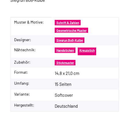
Siegrun Boß-Kulbe
Muster & Motive:
Produkteigenschaft
Wert
Schrift & Zahlen
Geometrische Muster
Designer:
Siegrun Boß-Kulbe
Nähtechnik:
Handsticken
Kreuzstich
Zubehör:
Stickmuster
Format:
14,8 x 21,0 cm
Umfang:
15 Seiten
Variante:
Softcover
Hergestellt:
Deutschland