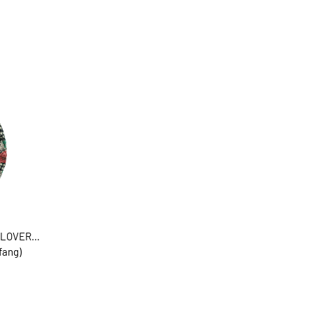
LLOVER
fang)