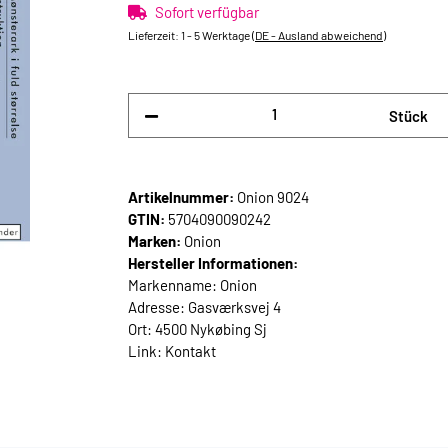
Sofort verfügbar
Lieferzeit:
1 - 5 Werktage
(DE - Ausland abweichend)
Stück
Artikelnummer:
Onion 9024
GTIN:
5704090090242
Marken:
Onion
Hersteller Informationen:
Markenname: Onion
Adresse: Gasværksvej 4
Ort: 4500 Nykøbing Sj
Link:
Kontakt