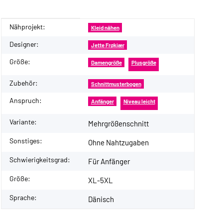
Nähprojekt:
Produkteigenschaft
Wert
Kleid nähen
Designer:
Jette Frøkiær
Größe:
Damengröße
Plusgröße
Zubehör:
Schnittmusterbogen
Anspruch:
Anfänger
Niveau leicht
Variante:
Mehrgrößenschnitt
Sonstiges:
Ohne Nahtzugaben
Schwierigkeitsgrad:
Für Anfänger
Größe:
XL-5XL
Sprache:
Dänisch