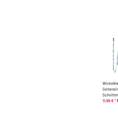
Wickelkl
Seitenei
Schnittm
11,99 €
*