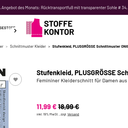
Angebot des Monats: Rücktransportfuß mit transparenter Sohle # 34,
SESTOFF
SCHNITTMUSTER
NÄHKURSE
SALE
er
Schnittmuster Kleider
Stufenkleid, PLUSGRÖSSE Schnittmuster ONI
Stufenkleid, PLUSGRÖSSE Sch
Femininer Kleiderschnitt für Damen au
11,99 €
18,99 €
inkl. 19% MwSt. , zzgl.
Versand