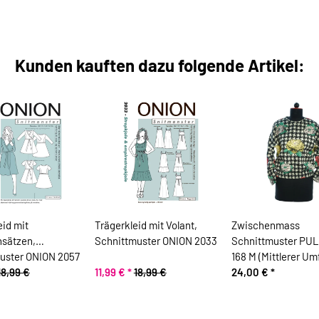
Kunden kauften dazu folgende Artikel:
eid mit
Trägerkleid mit Volant,
Zwischenmass
nsätzen,
Schnittmuster ONION 2033
Schnittmuster PU
uster ONION 2057
168 M (Mittlerer Um
18,99 €
11,99 €
*
18,99 €
24,00 €
*