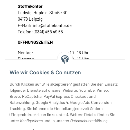
Stoffekontor
Ludwig-Hupfeld-Straße 30
04178 Leipzig
E-Mail: info@stoffekontor.de
Telefon: (0341) 468 49 65
ÖFFNUNGSZEITEN
Montag:
10 - 16 Uhr
Dienstag:
10 - 16 Uhr
Mittwoch:
10 - 18 Uhr
Donnerstag:
10 - 18 Uhr
Wie wir Cookies & Co nutzen
Freitag:
10 - 18 Uhr
Durch Klicken auf „Alle akzeptieren“ gestatten Sie den Einsatz
Samstag:
10 - 14 Uhr
folgender Dienste auf unserer Website: YouTube, Vimeo,
Unser Service
Brevo, ReCaptcha, PayPal Express Checkout und
Ratenzahlung, Google Analytics 4, Google Ads Conversion
Tracking. Sie können die Einstellung jederzeit ändern
Rechtliches
(Fingerabdruck-Icon links unten). Weitere Details finden Sie
unter
Konfigurieren
und in unserer
Datenschutzerklärung
.