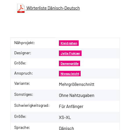
Wörterliste Dänisch-Deutsch
Nähprojekt:
Produkteigenschaft
Wert
Kleid nähen
Designer:
Jette Frøkiær
Größe:
Damengröße
Anspruch:
Niveau leicht
Variante:
Mehrgrößenschnitt
Sonstiges:
Ohne Nahtzugaben
Schwierigkeitsgrad:
Für Anfänger
Größe:
XS-XL
Sprache:
Dänisch