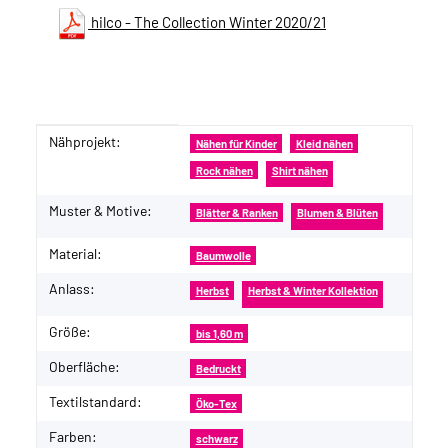
hilco - The Collection Winter 2020/21
Nähprojekt:
Produkteigenschaft
Wert
Nähen für Kinder
Kleid nähen
Rock nähen
Shirt nähen
Muster & Motive:
Blätter & Ranken
Blumen & Blüten
Material:
Baumwolle
Anlass:
Herbst
Herbst & Winter Kollektion
Größe:
bis 1,60 m
Oberfläche:
Bedruckt
Textilstandard:
Öko-Tex
Farben:
schwarz