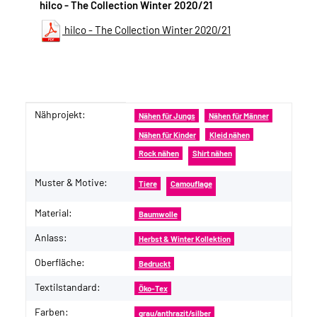
hilco - The Collection Winter 2020/21
hilco - The Collection Winter 2020/21
Nähprojekt:
Produkteigenschaft
Wert
Nähen für Jungs
Nähen für Männer
Nähen für Kinder
Kleid nähen
Rock nähen
Shirt nähen
Muster & Motive:
Tiere
Camouflage
Material:
Baumwolle
Anlass:
Herbst & Winter Kollektion
Oberfläche:
Bedruckt
Textilstandard:
Öko-Tex
Farben:
grau/anthrazit/silber