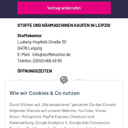
Vertrag widerrufen
STOFFE UND NÄHMASCHINEN KAUFEN IN LEIPZIG
Stoffekontor
Ludwig-Hupfeld-Straße 30
04178 Leipzig
E-Mail: info@stoffekontor.de
Telefon: (0341) 468 49 65
ÖFFNUNGSZEITEN
Montag:
10 - 16 Uhr
Dienstag:
10 - 16 Uhr
Wie wir Cookies & Co nutzen
Mittwoch:
10 - 18 Uhr
Donnerstag:
10 - 18 Uhr
Durch Klicken auf „Alle akzeptieren“ gestatten Sie den Einsatz
Freitag:
10 - 18 Uhr
folgender Dienste auf unserer Website: YouTube, Vimeo,
Samstag:
10 - 14 Uhr
Brevo, ReCaptcha, PayPal Express Checkout und
Ratenzahlung, Google Analytics 4, Google Ads Conversion
Unser Service