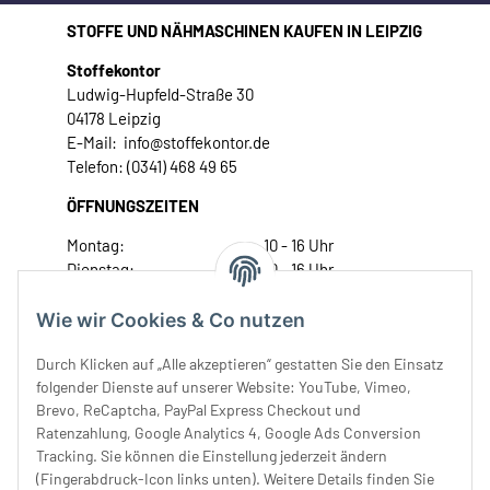
STOFFE UND NÄHMASCHINEN KAUFEN IN LEIPZIG
Stoffekontor
Ludwig-Hupfeld-Straße 30
04178 Leipzig
E-Mail: info@stoffekontor.de
Telefon: (0341) 468 49 65
ÖFFNUNGSZEITEN
Montag:
10 - 16 Uhr
Dienstag:
10 - 16 Uhr
Mittwoch:
10 - 18 Uhr
Donnerstag:
10 - 18 Uhr
Wie wir Cookies & Co nutzen
Freitag:
10 - 18 Uhr
Durch Klicken auf „Alle akzeptieren“ gestatten Sie den Einsatz
Samstag:
10 - 14 Uhr
folgender Dienste auf unserer Website: YouTube, Vimeo,
Unser Service
Brevo, ReCaptcha, PayPal Express Checkout und
Ratenzahlung, Google Analytics 4, Google Ads Conversion
Tracking. Sie können die Einstellung jederzeit ändern
Rechtliches
(Fingerabdruck-Icon links unten). Weitere Details finden Sie