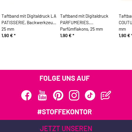
Taftband mit Digitaldruck LA
Taftband mit Digitaldruck
Taftba
PATISSERIE, Backwerkzeug,
PARFUMERIES,
COUTU
25 mm
Parfümflakons, 25 mm
mm
1,90 €
*
1,90 €
*
1,90 €
FOLGE UNS AUF
#STOFFEKONTOR
JETZT UNSEREN