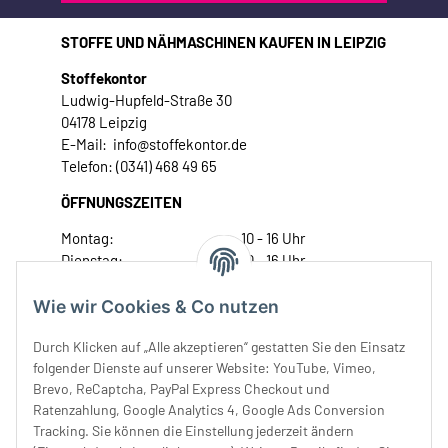
STOFFE UND NÄHMASCHINEN KAUFEN IN LEIPZIG
Stoffekontor
Ludwig-Hupfeld-Straße 30
04178 Leipzig
E-Mail: info@stoffekontor.de
Telefon: (0341) 468 49 65
ÖFFNUNGSZEITEN
Montag:
10 - 16 Uhr
Dienstag:
10 - 16 Uhr
Mittwoch:
10 - 18 Uhr
Donnerstag:
10 - 18 Uhr
Wie wir Cookies & Co nutzen
Freitag:
10 - 18 Uhr
Durch Klicken auf „Alle akzeptieren“ gestatten Sie den Einsatz
Samstag:
10 - 14 Uhr
folgender Dienste auf unserer Website: YouTube, Vimeo,
Unser Service
Brevo, ReCaptcha, PayPal Express Checkout und
Ratenzahlung, Google Analytics 4, Google Ads Conversion
Tracking. Sie können die Einstellung jederzeit ändern
Rechtliches