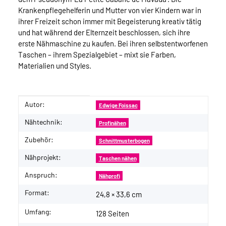
Krankenpflegehelferin und Mutter von vier Kindern war in
ihrer Freizeit schon immer mit Begeisterung kreativ tätig
und hat während der Elternzeit beschlossen, sich ihre
erste Nähmaschine zu kaufen. Bei ihren selbstentworfenen
Taschen – ihrem Spezialgebiet – mixt sie Farben,
Materialien und Styles.
Autor:
Produkteigenschaft
Wert
Edwige Foissac
Nähtechnik:
Profinähen
Zubehör:
Schnittmusterbogen
Nähprojekt:
Taschen nähen
Anspruch:
Nähprofi
Format:
24,8 × 33,6 cm
Umfang:
128 Seiten