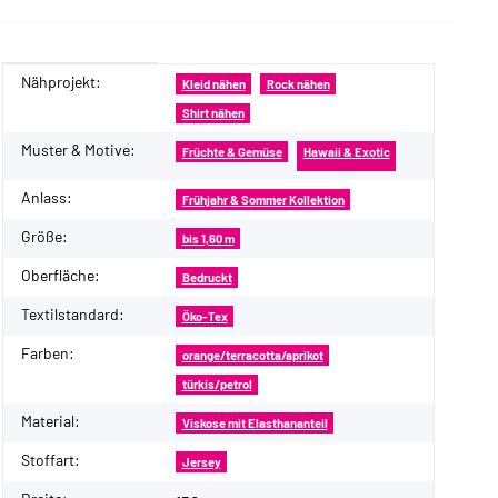
Nähprojekt:
Produkteigenschaft
Wert
Kleid nähen
Rock nähen
Shirt nähen
Muster & Motive:
Früchte & Gemüse
Hawaii & Exotic
Anlass:
Frühjahr & Sommer Kollektion
Größe:
bis 1,60 m
Oberfläche:
Bedruckt
Textilstandard:
Öko-Tex
Farben:
orange/terracotta/aprikot
türkis/petrol
Material:
Viskose mit Elasthananteil
Stoffart:
Jersey