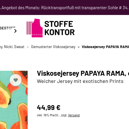
Angebot des Monats: Rücktransportfuß mit transparenter Sohle # 34,
SESTOFF
SCHNITTMUSTER
NÄHKURSE
SALE
y, Nicki, Sweat
Gemusterter Viskosejersey
Viskosejersey PAPAYA RAMA,
Viskosejersey PAPAYA RAMA, e
Weicher Jersey mit exotischen Prints
44,99 €
inkl. 19% MwSt. , zzgl.
Versand