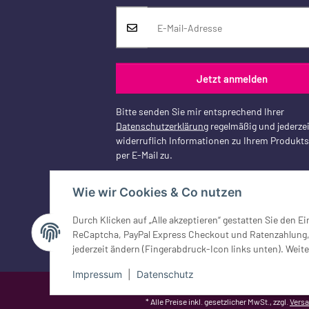
Jetzt anmelden
Bitte senden Sie mir entsprechend Ihrer
Datenschutzerklärung
regelmäßig und jederzei
widerruflich Informationen zu Ihrem Produkt
per E-Mail zu.
Wie wir Cookies & Co nutzen
Durch Klicken auf „Alle akzeptieren“ gestatten Sie den 
Vertrag widerrufen
ReCaptcha, PayPal Express Checkout und Ratenzahlung, G
jederzeit ändern (Fingerabdruck-Icon links unten). Weite
Impressum
|
Datenschutz
Google Analytics deaktivieren
Status: Opt-Out-Cookie ist nicht ge
* Alle Preise inkl. gesetzlicher MwSt., zzgl.
Vers