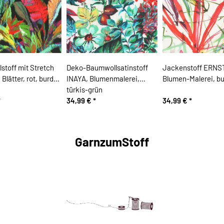
stoff mit Stretch
Deko-Baumwollsatinstoff
Jackenstoff ERNS
lätter, rot, burda
INAYA, Blumenmalerei,
Blumen-Malerei, bu
türkis-grün
*
34,99 €
*
34,99 €
*
GarnzumStoff