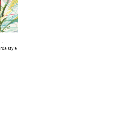
T,
rda style