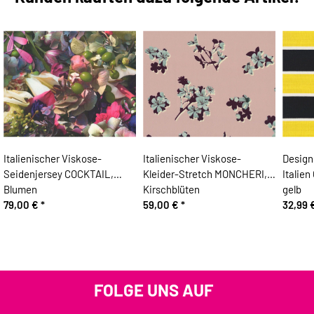
Italienischer Viskose-
Italienischer Viskose-
Design
Seidenjersey COCKTAIL,
Kleider-Stretch MONCHERI,
Italien
Blumen
Kirschblüten
gelb
79,00 €
*
59,00 €
*
32,99 
FOLGE UNS AUF