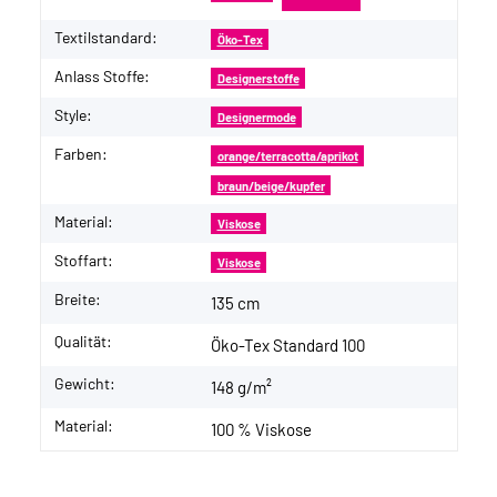
Textilstandard:
Öko-Tex
Anlass Stoffe:
Designerstoffe
Style:
Designermode
Farben:
orange/terracotta/aprikot
braun/beige/kupfer
Material:
Viskose
Stoffart:
Viskose
Breite:
135 cm
Qualität:
Öko-Tex Standard 100
Gewicht:
148 g/m²
Material:
100 % Viskose