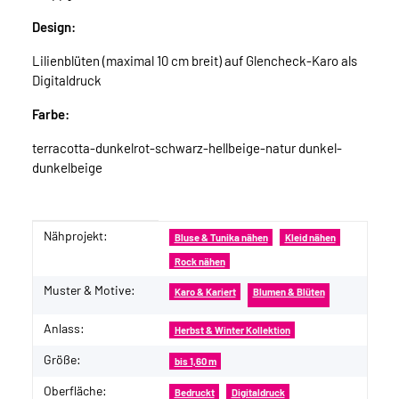
Design:
Lilienblüten (maximal 10 cm breit) auf Glencheck-Karo als
Digitaldruck
Farbe:
terracotta-dunkelrot-schwarz-hellbeige-natur dunkel-
dunkelbeige
Nähprojekt:
Produkteigenschaft
Wert
Bluse & Tunika nähen
Kleid nähen
Rock nähen
Muster & Motive:
Karo & Kariert
Blumen & Blüten
Anlass:
Herbst & Winter Kollektion
Größe:
bis 1,60 m
Oberfläche:
Bedruckt
Digitaldruck