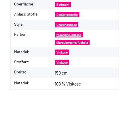
Oberfläche:
Bedruckt
Anlass Stoffe:
Designerstoffe
Style:
Designermode
Farben:
rosa/pink/altrosa
lila/aubergine/fuchsia
Material:
Viskose
Stoffart:
Viskose
Breite:
150 cm
Material:
100 % Viskose