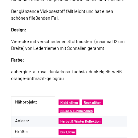
Der glänzende Viskosestoff fällt leicht und hat einen
schönen fließenden Fall.
Design:
Vierecke mit verschiedenen Stoffmustern (maximal 12 cm
Breite) von Lederriemen mit Schnallen gerahmt
Farbe:
aubergine-altrosa-dunkelrosa-fuchsia-dunkelgelb-weiß-
orange-anthrazit-gelbgrau
Nähprojekt:
Produkteigenschaft
Wert
Kleid nähen
Rock nähen
Bluse & Tunika nähen
Anlass:
Herbst & Winter Kollektion
Größe:
bis 1,60 m