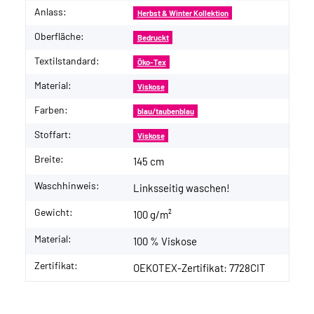
Anlass:
Herbst & Winter Kollektion
Oberfläche:
Bedruckt
Textilstandard:
Öko-Tex
Material:
Viskose
Farben:
blau/taubenblau
Stoffart:
Viskose
Breite:
145 cm
Waschhinweis:
Linksseitig waschen!
Gewicht:
100 g/m²
Material:
100 % Viskose
Zertifikat:
OEKOTEX-Zertifikat: 7728CIT