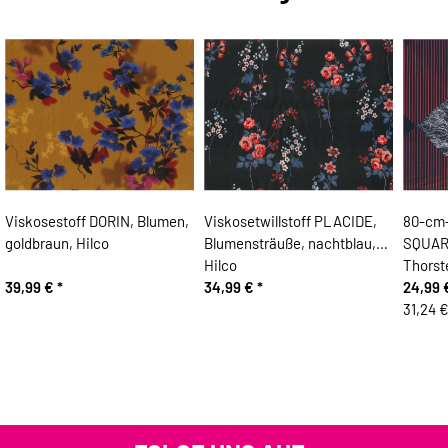
Viskosestoff DORIN, Blumen,
Viskosetwillstoff PLACIDE,
80-cm-
goldbraun, Hilco
Blumensträuße, nachtblau,
SQUAR
Hilco
Thorste
39,99 €
*
34,99 €
*
24,99
31,24 €