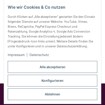
Mittwoch:
10 - 18 Uhr
Wie wir Cookies & Co nutzen
Donnerstag:
10 - 18 Uhr
Freitag:
10 - 18 Uhr
Durch Klicken auf „Alle akzeptieren“ gestatten Sie den Einsatz
Samstag:
10 - 14 Uhr
folgender Dienste auf unserer Website: YouTube, Vimeo,
Unser Service
Brevo, ReCaptcha, PayPal Express Checkout und
Ratenzahlung, Google Analytics 4, Google Ads Conversion
Tracking. Sie können die Einstellung jederzeit ändern
Rechtliches
(Fingerabdruck-Icon links unten). Weitere Details finden Sie
unter
Konfigurieren
und in unserer
Datenschutzerklärung
.
Impressum
|
Datenschutz
Alle akzeptieren
Konfigurieren
Google Analytics deaktivieren
Status:
Opt-Out-Cookie ist nicht gesetzt
Ablehnen
(Tracking aktiv)
* Alle Preise inkl. gesetzlicher MwSt.,