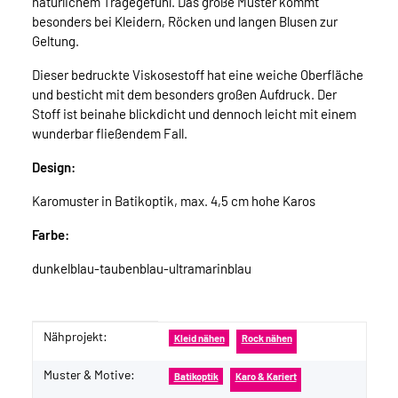
natürlichem Tragegefühl. Das große Muster kommt
besonders bei Kleidern, Röcken und langen Blusen zur
Geltung.
Dieser bedruckte Viskosestoff hat eine weiche Oberfläche
und besticht mit dem besonders großen Aufdruck. Der
Stoff ist beinahe blickdicht und dennoch leicht mit einem
wunderbar fließendem Fall.
Design:
Karomuster in Batikoptik, max. 4,5 cm hohe Karos
Farbe:
dunkelblau-taubenblau-ultramarinblau
Nähprojekt:
Produkteigenschaft
Wert
Kleid nähen
Rock nähen
Muster & Motive:
Batikoptik
Karo & Kariert