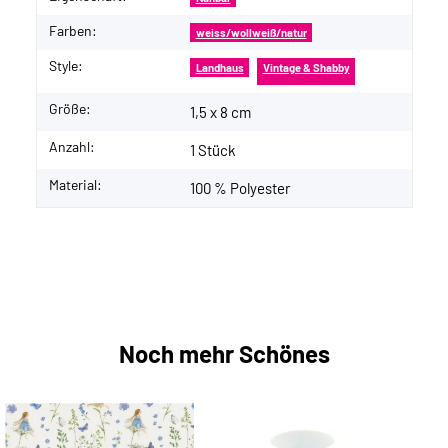
Farben:
weiss/wollweiß/natur
Style:
Landhaus
Vintage & Shabby
Größe:
1,5 x 8 cm
Anzahl:
1 Stück
Material:
100 % Polyester
Noch mehr Schönes