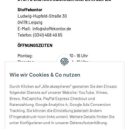
Stoffekontor
Ludwig-Hupfeld-Straße 30
04178 Leipzig
E-Mail: info@stoffekontor.de
Telefon: (0341) 468 49 65
ÖFFNUNGSZEITEN
Montag:
10 - 16 Uhr
Dienstag:
10 - 16 Uhr
Mittwoch:
10 - 18 Uhr
Wie wir Cookies & Co nutzen
Donnerstag:
10 - 18 Uhr
Freitag:
10 - 18 Uhr
Durch Klicken auf „Alle akzeptieren“ gestatten Sie den Einsatz
Samstag:
10 - 14 Uhr
folgender Dienste auf unserer Website: YouTube, Vimeo,
Unser Service
Brevo, ReCaptcha, PayPal Express Checkout und
Ratenzahlung, Google Analytics 4, Google Ads Conversion
Tracking. Sie können die Einstellung jederzeit ändern
Rechtliches
(Fingerabdruck-Icon links unten). Weitere Details finden Sie
unter
Konfigurieren
und in unserer
Datenschutzerklärung
.