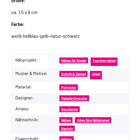
Größe:
ca. 1,5 x 8 cm
Farbe:
weiß-hellblau-gelb-natur-schwarz
Nähprojekt:
Produkteigenschaft
Wert
Nähen für Kinder
Taschen nähen
Muster & Motive:
Schrift & Zahlen
Vögel
Material:
Polyester
Designer:
Daniela Drescher
Anlass:
Geschenke
Nähtechnik:
Nähen
Alles fürs Nähzimmer
Basteln
Eigenschaft:
Nähbar