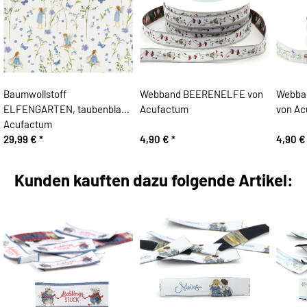
Baumwollstoff
Webband BEERENELFE von
Webba
ELFENGARTEN, taubenblau,
Acufactum
von Ac
Acufactum
29,99 €
*
4,90 €
*
4,90 
Kunden kauften dazu folgende Artikel: