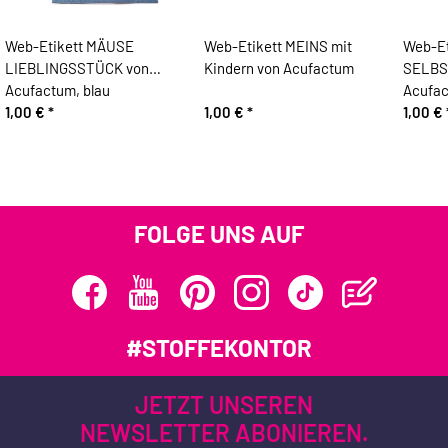
Web-Etikett MÄUSE
Web-Etikett MEINS mit
Web-Et
LIEBLINGSSTÜCK von
Kindern von Acufactum
SELBS
Acufactum, blau
Acufa
1,00 €
*
1,00 €
*
1,00 €
FOLGE UNS AUF
#STOFFEKONTOR
JETZT UNSEREN
NEWSLETTER ABONIEREN.