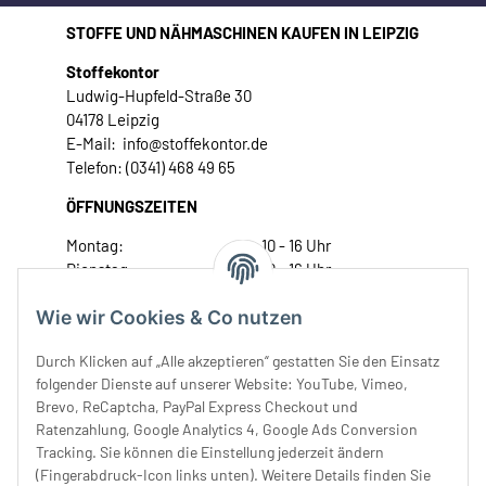
STOFFE UND NÄHMASCHINEN KAUFEN IN LEIPZIG
Stoffekontor
Ludwig-Hupfeld-Straße 30
04178 Leipzig
E-Mail: info@stoffekontor.de
Telefon: (0341) 468 49 65
ÖFFNUNGSZEITEN
Montag:
10 - 16 Uhr
Dienstag:
10 - 16 Uhr
Mittwoch:
10 - 18 Uhr
Wie wir Cookies & Co nutzen
Donnerstag:
10 - 18 Uhr
Freitag:
10 - 18 Uhr
Durch Klicken auf „Alle akzeptieren“ gestatten Sie den Einsatz
Samstag:
10 - 14 Uhr
folgender Dienste auf unserer Website: YouTube, Vimeo,
Unser Service
Brevo, ReCaptcha, PayPal Express Checkout und
Ratenzahlung, Google Analytics 4, Google Ads Conversion
Tracking. Sie können die Einstellung jederzeit ändern
Rechtliches
(Fingerabdruck-Icon links unten). Weitere Details finden Sie