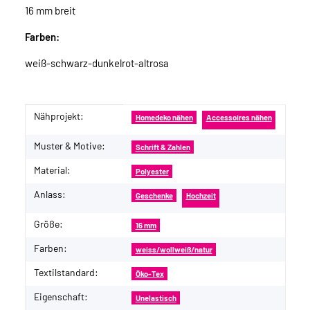
16 mm breit
Farben:
weiß-schwarz-dunkelrot-altrosa
Nähprojekt:
Produkteigenschaft
Wert
Homedeko nähen
Accessoires nähen
Muster & Motive:
Schrift & Zahlen
Material:
Polyester
Anlass:
Geschenke
Hochzeit
Größe:
16 mm
Farben:
weiss/wollweiß/natur
Textilstandard:
Öko-Tex
Eigenschaft:
Unelastisch