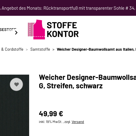
Angebot des Monats: Rücktransportfuß mit transparenter Sohle # 34,
SESTOFF
SCHNITTMUSTER
NÄHKURSE
SALE
 & Cordstoffe
Samtstoffe
Weicher Designer-Baumwollsamt aus Italien,
Weicher Designer-Baumwollsa
G, Streifen, schwarz
49,99 €
inkl. 19% MwSt. , zzgl.
Versand