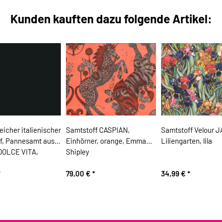
Kunden kauften dazu folgende Artikel:
eicher italienischer
Samtstoff CASPIAN,
Samtstoff Velour J
f, Pannesamt aus
Einhörner, orange, Emma
Liliengarten, lila
DOLCE VITA,
Shipley
*
79,00 €
*
34,99 €
*