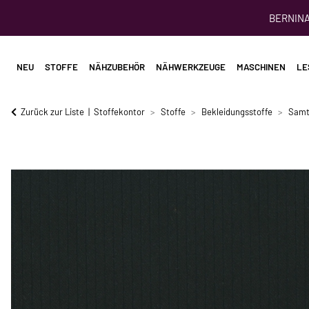
BERNINA 
NEU
STOFFE
NÄHZUBEHÖR
NÄHWERKZEUGE
MASCHINEN
LE
Zurück zur Liste
Stoffekontor
Stoffe
Bekleidungsstoffe
Samt