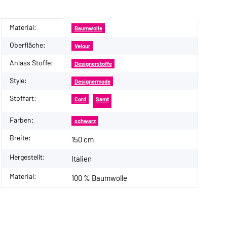
Material:
Produkteigenschaft
Wert
Baumwolle
Oberfläche:
Velour
Anlass Stoffe:
Designerstoffe
Style:
Designermode
Stoffart:
Cord
Samt
Farben:
schwarz
Breite:
150 cm
Hergestellt:
Italien
Material:
100 % Baumwolle