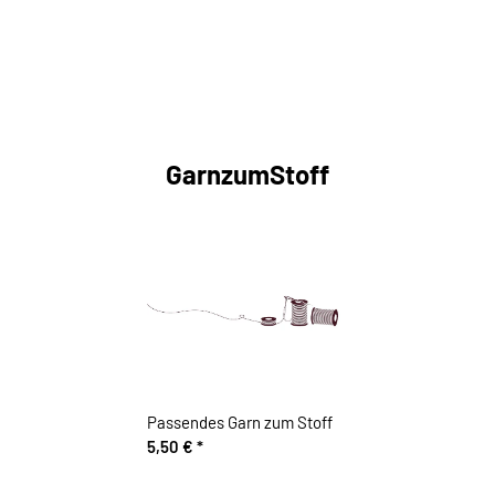
GarnzumStoff
Passendes Garn zum Stoff
5,50 €
*