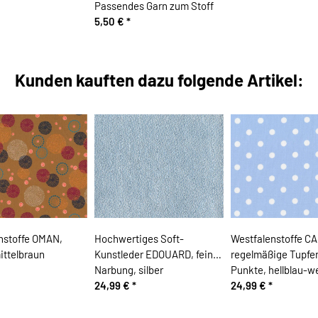
Passendes Garn zum Stoff
5,50 €
*
Kunden kauften dazu folgende Artikel:
nstoffe OMAN,
Hochwertiges Soft-
Westfalenstoffe CA
ittelbraun
Kunstleder EDOUARD, feine
regelmäßige Tupfe
Narbung, silber
Punkte, hellblau-w
24,99 €
*
24,99 €
*