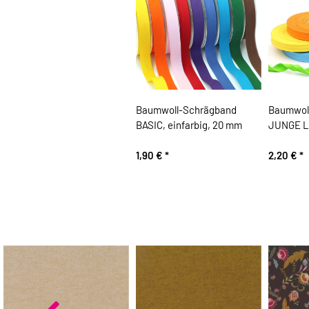
Baumwoll-Schrägband
Baumwol
BASIC, einfarbig, 20 mm
JUNGE LI
1,90 €
*
2,20 €
*