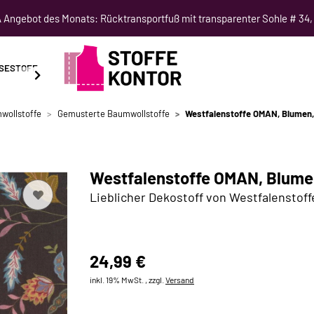
Angebot des Monats: Rücktransportfuß mit transparenter Sohle # 34,
SESTOFF
SCHNITTMUSTER
NÄHKURSE
SALE
wollstoffe
Gemusterte Baumwollstoffe
Westfalenstoffe OMAN, Blumen,
Westfalenstoffe OMAN, Blume
Lieblicher Dekostoff von Westfalenstoff
24,99 €
inkl. 19% MwSt. , zzgl.
Versand