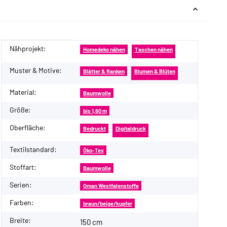
Nähprojekt:
Produkteigenschaft
Wert
Homedeko nähen
Taschen nähen
Muster & Motive:
Blätter & Ranken
Blumen & Blüten
Material:
Baumwolle
Größe:
bis 1,60 m
Oberfläche:
Bedruckt
Digitaldruck
Textilstandard:
Öko-Tex
Stoffart:
Baumwolle
Serien:
Oman Westfalenstoffe
Farben:
braun/beige/kupfer
Breite:
150 cm