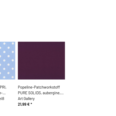
PRI,
Popeline-Patchworkstoff
n-
PURE SOLIDS, aubergine,
eiß
Art Gallery
21,99 €
*