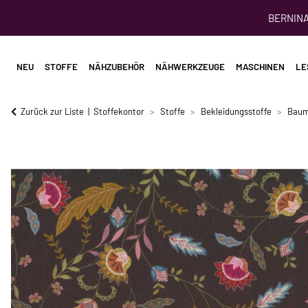
BERNINA 
NEU
STOFFE
NÄHZUBEHÖR
NÄHWERKZEUGE
MASCHINEN
LE
Zurück zur Liste
Stoffekontor
Stoffe
Bekleidungsstoffe
Baum