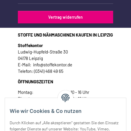
Vertrag widerrufen
STOFFE UND NÄHMASCHINEN KAUFEN IN LEIPZIG
Stoffekontor
Ludwig-Hupfeld-Straße 30
04178 Leipzig
E-Mail: info@stoffekontor.de
Telefon: (0341) 468 49 65
ÖFFNUNGSZEITEN
Montag:
10 - 16 Uhr
Dienstag:
10 - 16 Uhr
Mittwoch:
10 - 18 Uhr
Wie wir Cookies & Co nutzen
Donnerstag:
10 - 18 Uhr
Freitag:
10 - 18 Uhr
Durch Klicken auf „Alle akzeptieren“ gestatten Sie den Einsatz
Samstag:
10 - 14 Uhr
folgender Dienste auf unserer Website: YouTube, Vimeo,