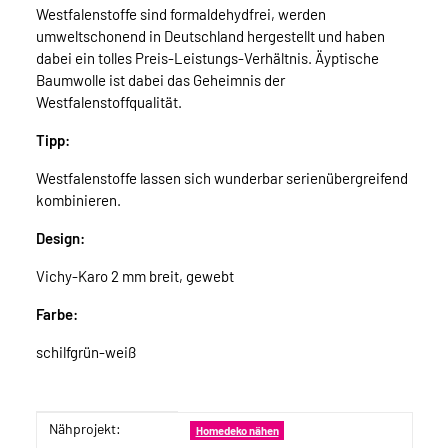
Westfalenstoffe sind formaldehydfrei, werden
umweltschonend in Deutschland hergestellt und haben
dabei ein tolles Preis-Leistungs-Verhältnis. Äyptische
Baumwolle ist dabei das Geheimnis der
Westfalenstoffqualität.
Tipp:
Westfalenstoffe lassen sich wunderbar serienübergreifend
kombinieren.
Design:
Vichy-Karo 2 mm breit, gewebt
Farbe:
schilfgrün-weiß
Nähprojekt:
Produkteigenschaft
Wert
Homedeko nähen