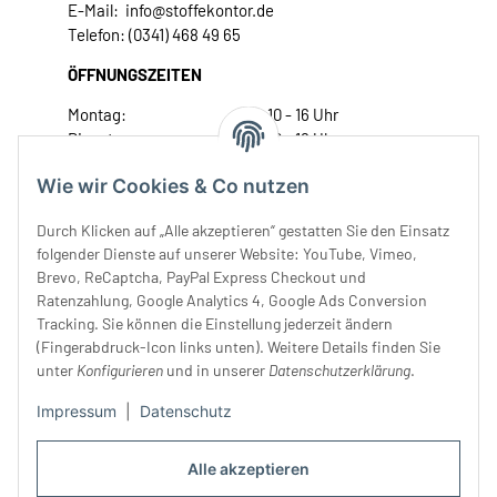
E-Mail: info@stoffekontor.de
Telefon: (0341) 468 49 65
ÖFFNUNGSZEITEN
Montag:
10 - 16 Uhr
Dienstag:
10 - 16 Uhr
Mittwoch:
10 - 18 Uhr
Wie wir Cookies & Co nutzen
Donnerstag:
10 - 18 Uhr
Freitag:
10 - 18 Uhr
Durch Klicken auf „Alle akzeptieren“ gestatten Sie den Einsatz
Samstag:
10 - 14 Uhr
folgender Dienste auf unserer Website: YouTube, Vimeo,
Brevo, ReCaptcha, PayPal Express Checkout und
Unser Service
Ratenzahlung, Google Analytics 4, Google Ads Conversion
Tracking. Sie können die Einstellung jederzeit ändern
Rechtliches
(Fingerabdruck-Icon links unten). Weitere Details finden Sie
unter
Konfigurieren
und in unserer
Datenschutzerklärung
.
Impressum
|
Datenschutz
Alle akzeptieren