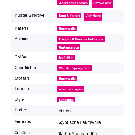
Accessoires nähen
Bettwäsche
Muster & Motive:
Karo & Kariert
Vichykaro
Material:
Baumwolle
Anlass:
Frühjahr & Sommer Kollektion
Gartensaison
Größe:
bis 1,60 m
Oberfläche:
Webstoff garngefärbt
Stoffart:
Baumwolle
Farben:
olive/moosgrün
Style:
Landhaus
Breite:
150 cm
Variante:
Ägyptische Baumwolle
Qualität:
Ökotex Standard 100