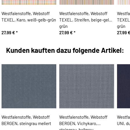
Westfalenstoffe, Webstoff
Westfalenstoffe, Webstoff
Westfa
TEXEL, Karo, weiß-gelb-grün
TEXEL, Streifen, beige-gelb-
TEXEL,
grün
grün
27,99 €
*
27,99 €
*
27,99 
Kunden kauften dazu folgende Artikel:
Westfalenstoffe, Webstoff
Westfalenstoffe, Webstoff
Westfa
BERGEN, steingrau meliert
BERGEN, Vichykaro,
UNI, d
steingrau-hellgrau