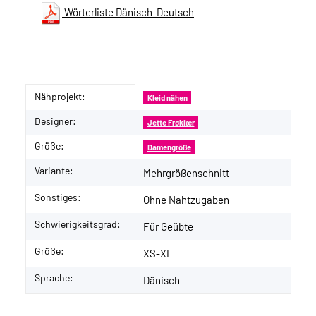
Wörterliste Dänisch-Deutsch
Nähprojekt:
Produkteigenschaft
Wert
Kleid nähen
Designer:
Jette Frøkiær
Größe:
Damengröße
Variante:
Mehrgrößenschnitt
Sonstiges:
Ohne Nahtzugaben
Schwierigkeitsgrad:
Für Geübte
Größe:
XS-XL
Sprache:
Dänisch