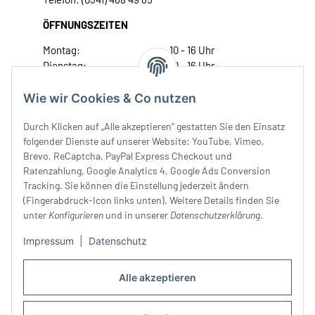
ÖFFNUNGSZEITEN
Montag:
10 - 16 Uhr
Dienstag:
10 - 16 Uhr
Mittwoch:
10 - 18 Uhr
Donnerstag:
10 - 18 Uhr
Wie wir Cookies & Co nutzen
Freitag:
10 - 18 Uhr
Durch Klicken auf „Alle akzeptieren“ gestatten Sie den Einsatz
Samstag:
10 - 14 Uhr
folgender Dienste auf unserer Website: YouTube, Vimeo,
Unser Service
Brevo, ReCaptcha, PayPal Express Checkout und
Ratenzahlung, Google Analytics 4, Google Ads Conversion
Tracking. Sie können die Einstellung jederzeit ändern
Rechtliches
(Fingerabdruck-Icon links unten). Weitere Details finden Sie
unter
Konfigurieren
und in unserer
Datenschutzerklärung
.
Impressum
|
Datenschutz
Alle akzeptieren