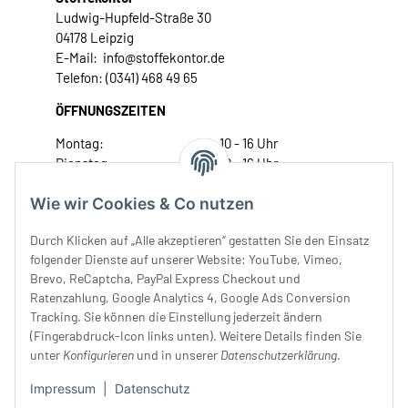
Ludwig-Hupfeld-Straße 30
04178 Leipzig
E-Mail: info@stoffekontor.de
Telefon: (0341) 468 49 65
ÖFFNUNGSZEITEN
Montag:
10 - 16 Uhr
Dienstag:
10 - 16 Uhr
Mittwoch:
10 - 18 Uhr
Wie wir Cookies & Co nutzen
Donnerstag:
10 - 18 Uhr
Freitag:
10 - 18 Uhr
Durch Klicken auf „Alle akzeptieren“ gestatten Sie den Einsatz
Samstag:
10 - 14 Uhr
folgender Dienste auf unserer Website: YouTube, Vimeo,
Unser Service
Brevo, ReCaptcha, PayPal Express Checkout und
Ratenzahlung, Google Analytics 4, Google Ads Conversion
Tracking. Sie können die Einstellung jederzeit ändern
Rechtliches
(Fingerabdruck-Icon links unten). Weitere Details finden Sie
unter
Konfigurieren
und in unserer
Datenschutzerklärung
.
Impressum
|
Datenschutz