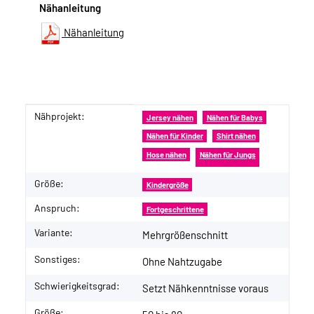
Nähanleitung
Nähanleitung
Nähprojekt:
Produkteigenschaft
Wert
Jersey nähen
Nähen für Babys
Nähen für Kinder
Shirt nähen
Hose nähen
Nähen für Jungs
Größe:
Kindergröße
Anspruch:
Fortgeschrittene
Variante:
Mehrgrößenschnitt
Sonstiges:
Ohne Nahtzugabe
Schwierigkeitsgrad:
Setzt Nähkenntnisse voraus
Größe: