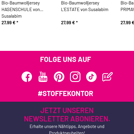
Bio-Baumwolljersey
Bio-Baumwolljersey
Bio-Ba
HASENSCHULE von
L'ESTATE von Susalabim
PRIMA
Susalabim
27,99 €
*
27,99 €
*
27,99 
FOLGE UNS AUF
#STOFFEKONTOR
JETZT UNSEREN
NEWSLETTER ABONIEREN.
Erhalte unsere Nähtipps, Angebote und
Produktneuheiten!