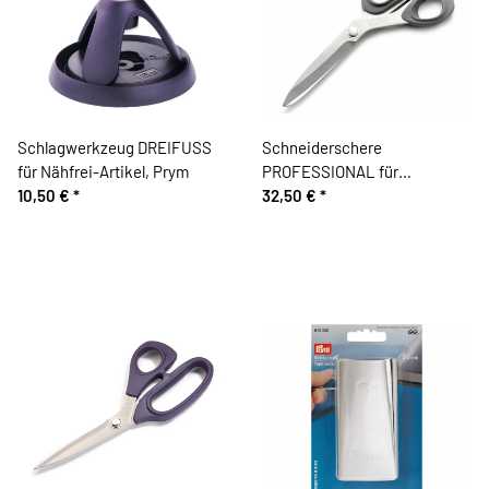
Schlagwerkzeug DREIFUSS
Schneiderschere
für Nähfrei-Artikel, Prym
PROFESSIONAL für
10,50 €
*
Linkshänder, 21 cm, Prym
32,50 €
*