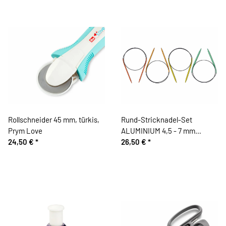
Rollschneider 45 mm, türkis,
Rund-Stricknadel-Set
Prym Love
ALUMINIUM 4,5 - 7 mm
24,50 €
*
Stärke, 80 cm, Prym
26,50 €
*