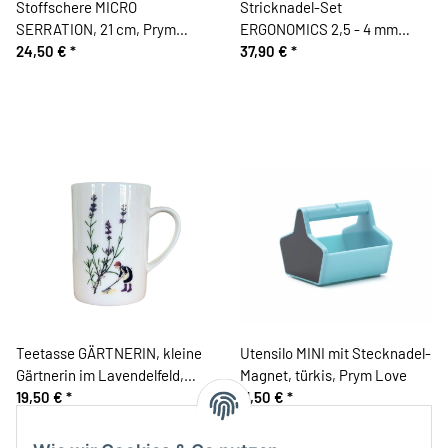
Stoffschere MICRO
Stricknadel-Set
SERRATION, 21 cm, Prym
ERGONOMICS 2,5 - 4 mm
Love
24,50 €
*
Stärke, Prym
37,90 €
*
Teetasse GÄRTNERIN, kleine
Utensilo MINI mit Stecknadel-
Gärtnerin im Lavendelfeld,
Magnet, türkis, Prym Love
Acufactum
19,50 €
*
11,50 €
*