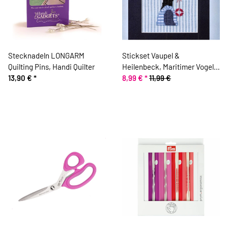
Stecknadeln LONGARM
Stickset Vaupel &
Quilting Pins, Handi Quilter
Heilenbeck, Maritimer Vogel,
13,90 €
*
Matrose
8,99 €
*
11,99 €