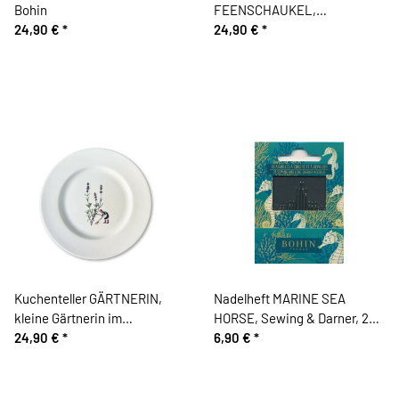
Bohin
FEENSCHAUKEL,
24,90 €
*
Feenschaukel am
24,90 €
*
Beerenzweig, Acufactum
Kuchenteller GÄRTNERIN,
Nadelheft MARINE SEA
kleine Gärtnerin im
HORSE, Sewing & Darner, 20
Lavendelfeld, Acufactum
24,90 €
*
Nähnadeln, Bohin
6,90 €
*