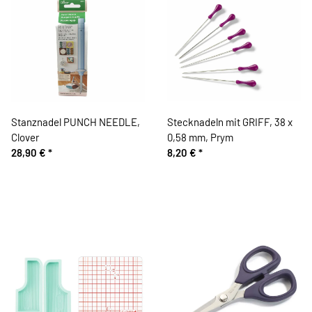
Stanznadel PUNCH NEEDLE,
Stecknadeln mit GRIFF, 38 x
Clover
0,58 mm, Prym
28,90 €
*
8,20 €
*