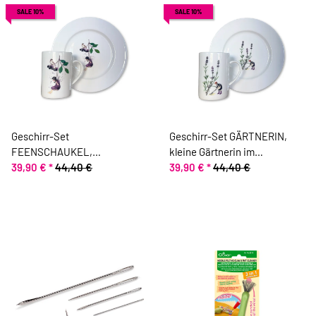
SALE 10%
SALE 10%
Geschirr-Set
Geschirr-Set GÄRTNERIN,
FEENSCHAUKEL,
kleine Gärtnerin im
Feenschaukel am
39,90 €
*
44,40 €
Lavendelfeld, Acufactum
39,90 €
*
44,40 €
Beerenzweig, Acufactum