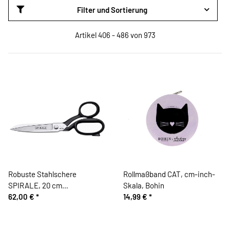
Filter und Sortierung
Artikel 406 - 486 von 973
Robuste Stahlschere
Rollmaßband CAT, cm-inch-
SPIRALE, 20 cm
Skala, Bohin
Schneiderschere, Kretzer
62,00 €
*
14,99 €
*