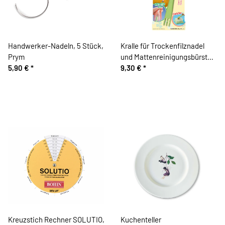
Handwerker-Nadeln, 5 Stück,
Kralle für Trockenfilznadel
Prym
und Mattenreinigungsbürste,
5,90 €
*
Clover
9,30 €
*
Kreuzstich Rechner SOLUTIO,
Kuchenteller