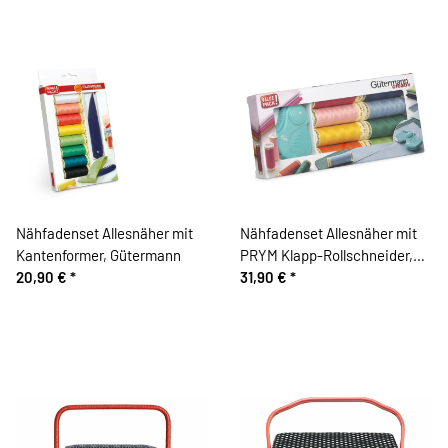
Nähfadenset Allesnäher mit
Nähfadenset Allesnäher mit
Kantenformer, Gütermann
PRYM Klapp-Rollschneider,
20,90 €
*
Gütermann
31,90 €
*