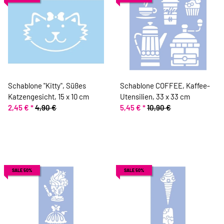
Schablone "Kitty", Süßes
Schablone COFFEE, Kaffee-
Katzengesicht, 15 x 10 cm
Utensilien, 33 x 33 cm
2,45 €
*
4,90 €
5,45 €
*
10,90 €
SALE 50%
SALE 50%