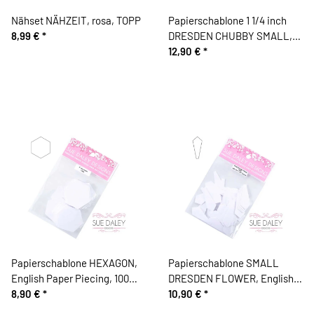
Nähset NÄHZEIT, rosa, TOPP
Papierschablone 1 1/4 inch
8,99 €
*
DRESDEN CHUBBY SMALL,
English Paper Piecing, 100
12,90 €
*
Stück, Sue Daley
Papierschablone HEXAGON,
Papierschablone SMALL
English Paper Piecing, 100
DRESDEN FLOWER, English
Stück, 6 Größen, Sue Daley
8,90 €
*
Paper Piecing, 100 Stück, Sue
10,90 €
*
Daley