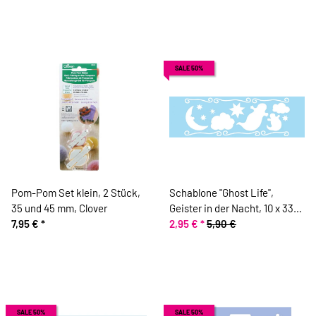
SALE 50%
Pom-Pom Set klein, 2 Stück,
Schablone "Ghost Life",
35 und 45 mm, Clover
Geister in der Nacht, 10 x 33
7,95 €
*
cm
2,95 €
*
5,90 €
SALE 50%
SALE 50%