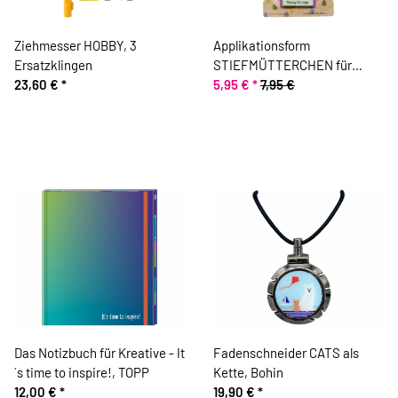
Ziehmesser HOBBY, 3
Applikationsform
Ersatzklingen
STIEFMÜTTERCHEN für
23,60 €
*
Trockenfilznadel, Clover
5,95 €
*
7,95 €
Das Notizbuch für Kreative - It
Fadenschneider CATS als
´s time to inspire!, TOPP
Kette, Bohin
12,00 €
*
19,90 €
*