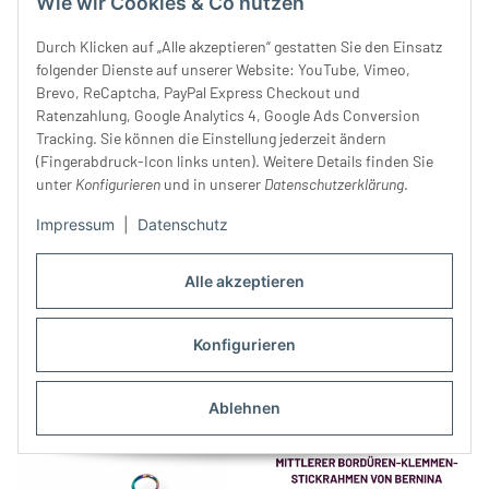
Wie wir Cookies & Co nutzen
Durch Klicken auf „Alle akzeptieren“ gestatten Sie den Einsatz
folgender Dienste auf unserer Website: YouTube, Vimeo,
Brevo, ReCaptcha, PayPal Express Checkout und
Ratenzahlung, Google Analytics 4, Google Ads Conversion
Tracking. Sie können die Einstellung jederzeit ändern
(Fingerabdruck-Icon links unten). Weitere Details finden Sie
unter
Konfigurieren
und in unserer
Datenschutzerklärung
.
Impressum
|
Datenschutz
Vario Creative Tool
Vario Creative Tool
Alle akzeptieren
Demontage-Set für
Demontage-Set für
Druckknöpfe COLOR SNAPS,
8,20 €
*
Druckknöpfe JERSEY, 8 und
8,20 €
*
Konfigurieren
9 und 12,4 mm, Prym
10 mm, Prym
Ablehnen