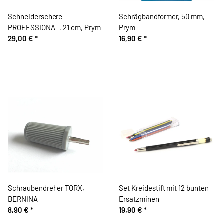
Schneiderschere
Schrägbandformer, 50 mm,
PROFESSIONAL, 21 cm, Prym
Prym
29,00 €
*
16,90 €
*
Schraubendreher TORX,
Set Kreidestift mit 12 bunten
BERNINA
Ersatzminen
8,90 €
*
19,90 €
*