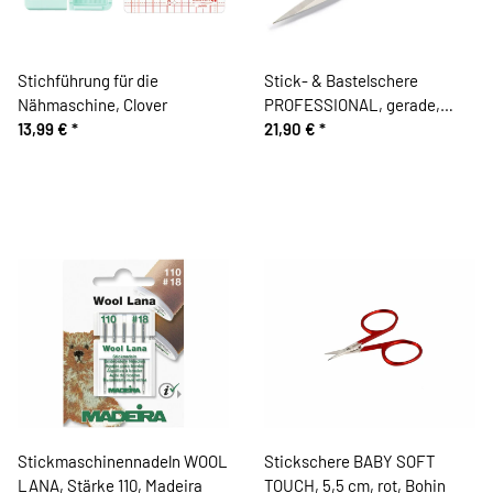
Stichführung für die
Stick- & Bastelschere
Nähmaschine, Clover
PROFESSIONAL, gerade,
13,99 €
*
Prym
21,90 €
*
Stickmaschinennadeln WOOL
Stickschere BABY SOFT
LANA, Stärke 110, Madeira
TOUCH, 5,5 cm, rot, Bohin