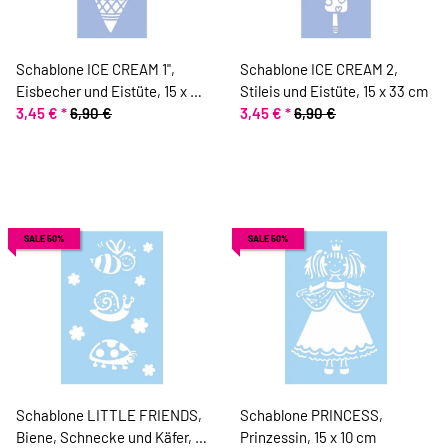
Schablone ICE CREAM 1",
Schablone ICE CREAM 2,
Eisbecher und Eistüte, 15 x 33
Stileis und Eistüte, 15 x 33 cm
cm
3,45 €
*
6,90 €
3,45 €
*
6,90 €
SALE 50%
SALE 50%
Schablone LITTLE FRIENDS,
Schablone PRINCESS,
Biene, Schnecke und Käfer, 15
Prinzessin, 15 x 10 cm