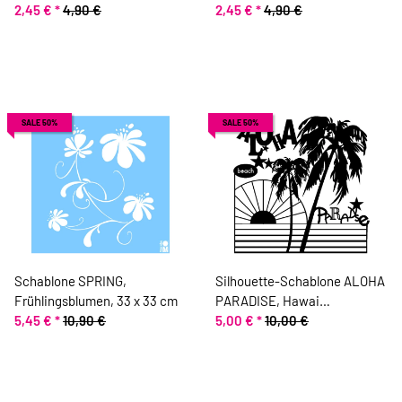
x 10 cm
2,45 €
*
4,90 €
2,45 €
*
4,90 €
SALE 50%
SALE 50%
Schablone SPRING,
Silhouette-Schablone ALOHA
Frühlingsblumen, 33 x 33 cm
PARADISE, Hawai
5,45 €
*
10,90 €
Impressionen, 30 x 30 cm
5,00 €
*
10,00 €