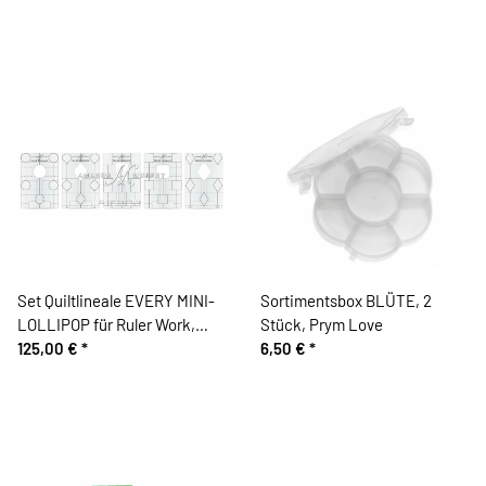
Set Quiltlineale EVERY MINI-
Sortimentsbox BLÜTE, 2
LOLLIPOP für Ruler Work,
Stück, Prym Love
Amanda Murphy
125,00 €
*
6,50 €
*