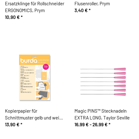
Ersatzklinge für Rollschneider
Flusenroller, Prym
ERGONOMICS, Prym
3,40 €
*
10,90 €
*
Kopierpapier für
Magic PINS™ Stecknadeln
Schnittmuster gelb und weiß,
EXTRA LONG, Taylor Seville
burda style
13,90 €
*
16,99 € -
26,99 €
*