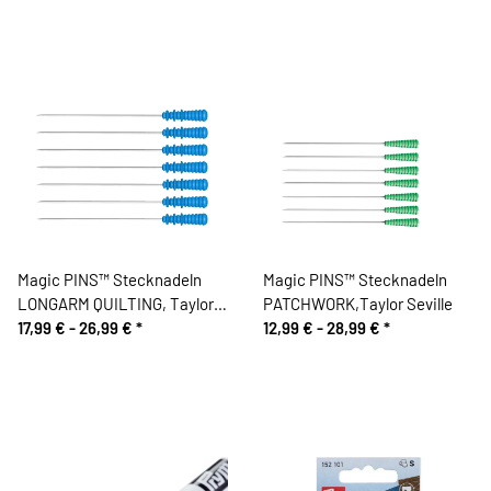
Magic PINS™ Stecknadeln
Magic PINS™ Stecknadeln
LONGARM QUILTING, Taylor
PATCHWORK,Taylor Seville
Seville
17,99 € -
26,99 €
*
12,99 € -
28,99 €
*