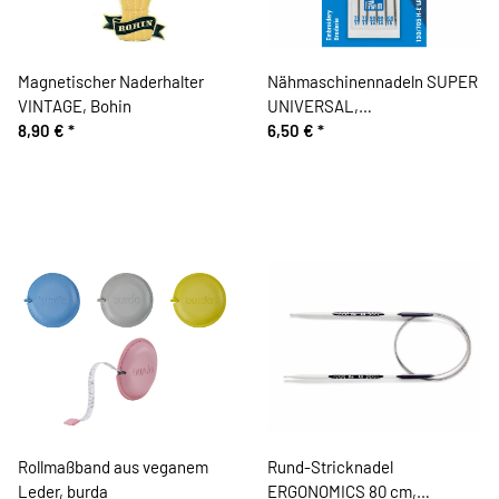
Magnetischer Naderhalter
Nähmaschinennadeln SUPER
VINTAGE, Bohin
UNIVERSAL,
8,90 €
*
antihaftbeschichtet, Stärke
6,50 €
*
70 -100, Prym
Rollmaßband aus veganem
Rund-Stricknadel
Leder, burda
ERGONOMICS 80 cm,