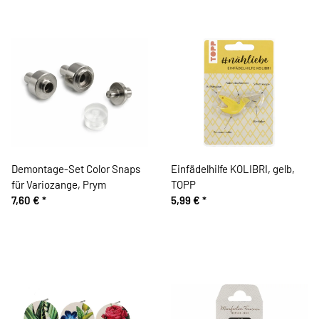
Demontage-Set Color Snaps
Einfädelhilfe KOLIBRI, gelb,
für Variozange, Prym
TOPP
7,60 €
*
5,99 €
*