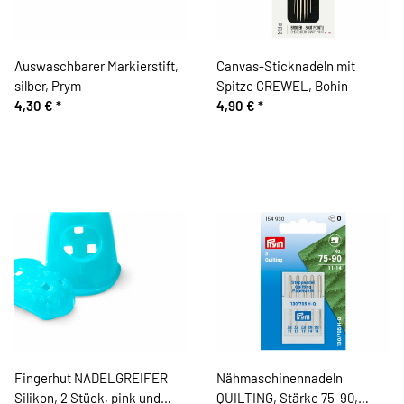
Auswaschbarer Markierstift,
Canvas-Sticknadeln mit
silber, Prym
Spitze CREWEL, Bohin
4,30 €
*
4,90 €
*
Fingerhut NADELGREIFER
Nähmaschinennadeln
Silikon, 2 Stück, pink und
QUILTING, Stärke 75-90,