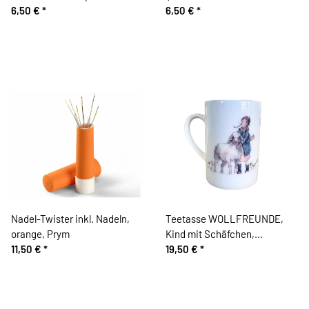
türkis
6,50 €
*
Prym
6,50 €
*
Nadel-Twister inkl. Nadeln,
Teetasse WOLLFREUNDE,
orange, Prym
Kind mit Schäfchen,
11,50 €
*
Acufactum
19,50 €
*