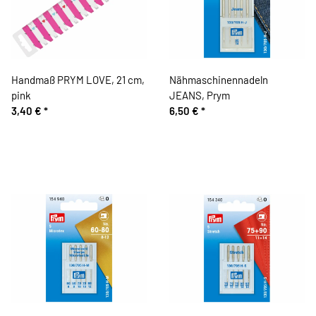
Handmaß PRYM LOVE, 21 cm,
Nähmaschinennadeln
pink
JEANS, Prym
3,40 €
*
6,50 €
*