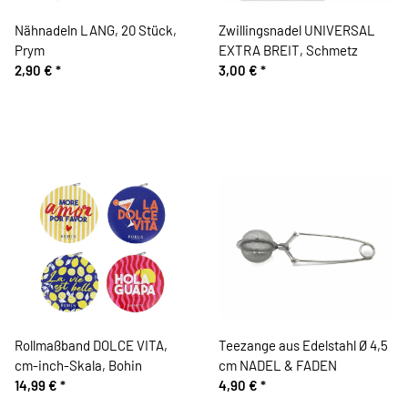
Nähnadeln LANG, 20 Stück,
Zwillingsnadel UNIVERSAL
Prym
EXTRA BREIT, Schmetz
2,90 €
*
3,00 €
*
Rollmaßband DOLCE VITA,
Teezange aus Edelstahl Ø 4,5
cm-inch-Skala, Bohin
cm NADEL & FADEN
14,99 €
*
4,90 €
*