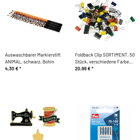
Auswaschbarer Markierstift
Foldback Clip SORTIMENT, 50
ANIMAL, schwarz, Bohin
Stück, verschiedene Farben
4,30 €
*
und Größen, Maul
20,99 €
*