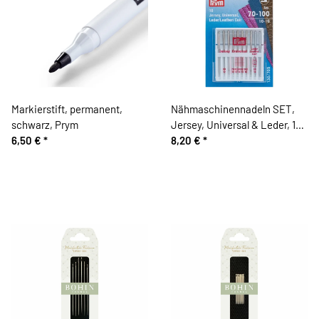
Markierstift, permanent,
Nähmaschinennadeln SET,
schwarz, Prym
Jersey, Universal & Leder, 10
6,50 €
*
Stück, Prym
8,20 €
*