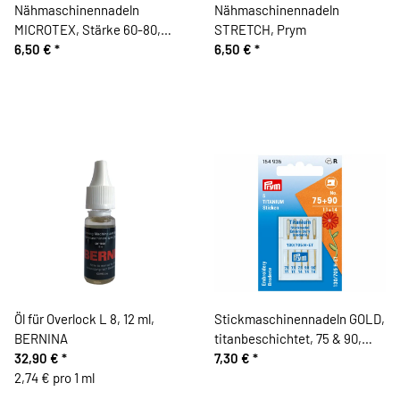
Nähmaschinennadeln
Nähmaschinennadeln
MICROTEX, Stärke 60-80,
STRETCH, Prym
Prym
6,50 €
*
6,50 €
*
Öl für Overlock L 8, 12 ml,
Stickmaschinennadeln GOLD,
BERNINA
titanbeschichtet, 75 & 90,
32,90 €
*
Prym
7,30 €
*
2,74 € pro 1 ml