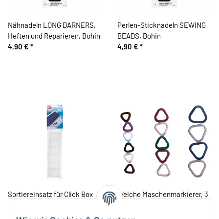
Nähnadeln LONG DARNERS,
Perlen-Sticknadeln SEWING
Heften und Reparieren, Bohin
BEADS, Bohin
4,90 €
*
4,90 €
*
Sortiereinsatz für Click Box
Weiche Maschenmarkierer, 3
Jumbo, Prym
Größen, Clover
9,90 €
*
13,90 €
*