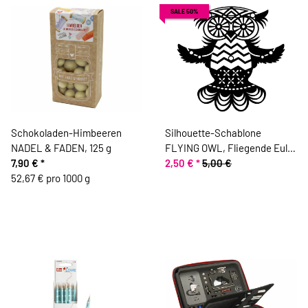
SALE 50%
Schokoladen-Himbeeren
Silhouette-Schablone
NADEL & FADEN, 125 g
FLYING OWL, Fliegende Eule,
7,90 €
*
15 x 15 cm
2,50 €
*
5,00 €
52,67 € pro 1000 g