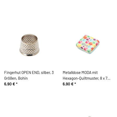
Fingerhut OPEN END, silber, 3
Metalldose MODA mit
Größen, Bohin
Hexagon-Quiltmuster, 8 x 7
6,90 €
*
cm, Moda Fabrics
6,90 €
*