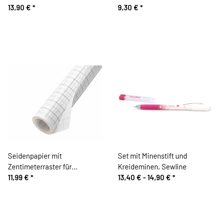
13,90 €
*
verschiedene Stärken, Prym
9,30 €
*
Seidenpapier mit
Set mit Minenstift und
Zentimeterraster für
Kreideminen, Sewline
Schnittmuster, 15 m
11,99 €
*
13,40 € -
14,90 €
*