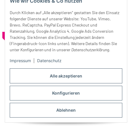
Wie wir Cookies & Co nutzen
Durch Klicken auf „Alle akzeptieren“ gestatten Sie den Einsatz
folgender Dienste auf unserer Website: YouTube, Vimeo,
Brevo, ReCaptcha, PayPal Express Checkout und
Ratenzahlung, Google Analytics 4, Google Ads Conversion
SALE 10%
SALE 10%
Tracking. Sie können die Einstellung jederzeit ändern
(Fingerabdruck-Icon links unten). Weitere Details finden Sie
unter
Konfigurieren
und in unserer
Datenschutzerklärung
.
Impressum
|
Datenschutz
Alle akzeptieren
Geschirr-Set BLÜTENFEE,
Geschirr-Set
Konfigurieren
Fee im Blütenregen,
WOLLFREUNDE, Kind mit
Acufactum
39,90 €
*
44,40 €
Schäfchen, Acufactum
39,90 €
*
44,40 €
Ablehnen