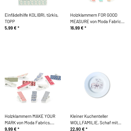
Einfädelhilfe KOLIBRI, türkis,
Holzklammern FOR GOOD
TOPP
MEASURE von Moda Fabrics,
5,99 €
*
pastell, Moda Fabrics
16,99 €
*
Holzklammern MAKE YOUR
Kleiner Kuchenteller
MARK von Moda Fabrics,
WOLLFAMILIE, Schaf mit
blau-rot, Moda Fabrics
9,99 €
*
Lämmern, Acufactum
22,90 €
*