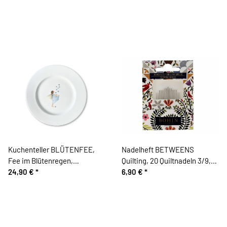
Kuchenteller BLÜTENFEE,
Nadelheft BETWEENS
Fee im Blütenregen,
Quilting, 20 Quiltnadeln 3/9,
Acufactum
24,90 €
*
Bohin
6,90 €
*