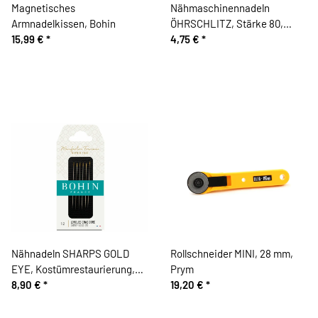
Magnetisches
Nähmaschinennadeln
Armnadelkissen, Bohin
ÖHRSCHLITZ, Stärke 80,
15,99 €
*
Prym
4,75 €
*
Nähnadeln SHARPS GOLD
Rollschneider MINI, 28 mm,
EYE, Kostümrestaurierung,
Prym
Bohin
8,90 €
*
19,20 €
*