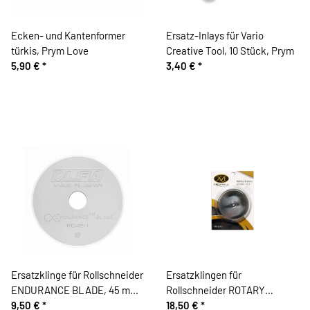
Ecken- und Kantenformer
Ersatz-Inlays für Vario
türkis, Prym Love
Creative Tool, 10 Stück, Prym
5,90 €
*
3,40 €
*
Ersatzklinge für Rollschneider
Ersatzklingen für
ENDURANCE BLADE, 45 mm,
Rollschneider ROTARY
OLFA
9,50 €
*
BLADES, 60 mm, Martelli
18,50 €
*