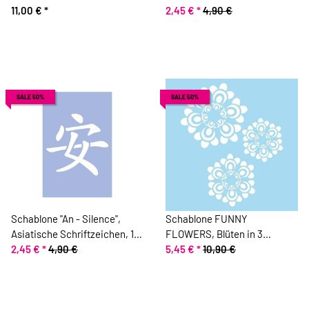
11,00 €
*
x 10 cm
2,45 €
*
4,90 €
SALE 50%
SALE 50%
Schablone "An - Silence",
Schablone FUNNY
Asiatische Schriftzeichen, 15
FLOWERS, Blüten in 3
x 10 cm
2,45 €
*
4,90 €
Größen, 33 x 33 cm, Marabu
5,45 €
*
10,90 €