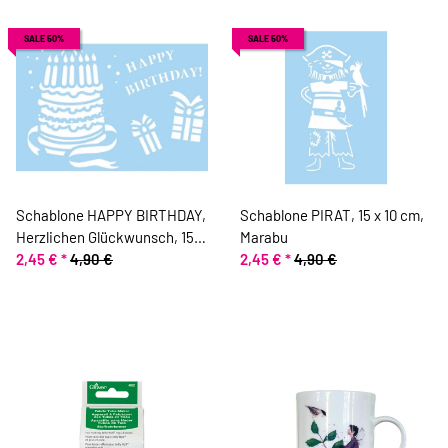
SALE 50%
SALE 50%
Schablone HAPPY BIRTHDAY,
Schablone PIRAT, 15 x 10 cm,
Herzlichen Glückwunsch, 15 x
Marabu
10 cm, Marabu
2,45 €
*
4,90 €
2,45 €
*
4,90 €