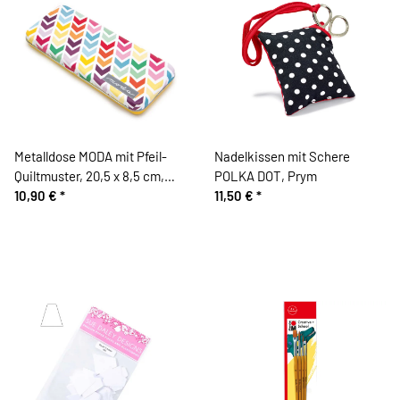
Metalldose MODA mit Pfeil-
Nadelkissen mit Schere
Quiltmuster, 20,5 x 8,5 cm,
POLKA DOT, Prym
Moda Fabrics
10,90 €
*
11,50 €
*