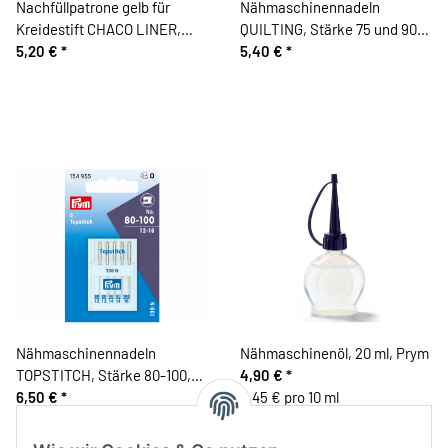
Nachfüllpatrone gelb für
Nähmaschinennadeln
Kreidestift CHACO LINER,
QUILTING, Stärke 75 und 90,
Clover
5,20 €
*
Madeira
5,40 €
*
Nähmaschinennadeln
Nähmaschinenöl, 20 ml, Prym
TOPSTITCH, Stärke 80-100,
4,90 €
*
Prym
6,50 €
*
2,45 € pro 10 ml