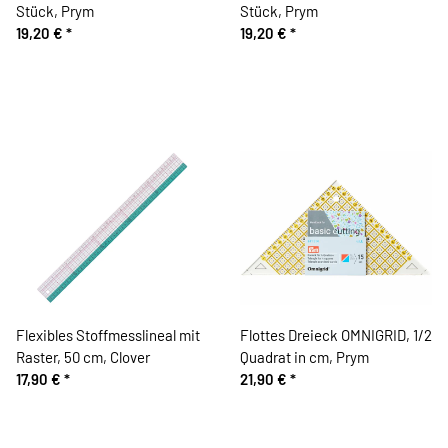
Stück, Prym
Stück, Prym
19,20 €
*
19,20 €
*
Flexibles Stoffmesslineal mit
Flottes Dreieck OMNIGRID, 1/2
Raster, 50 cm, Clover
Quadrat in cm, Prym
17,90 €
*
21,90 €
*