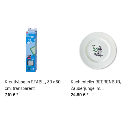
Kreativbogen STABIL, 30 x 60
Kuchenteller BEERENBUB,
cm, transparent
Zauberjunge im
7,10 €
*
Beerengarten, Acufactum
24,90 €
*