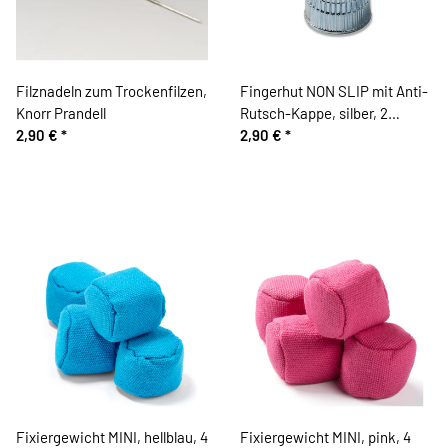
Filznadeln zum Trockenfilzen,
Fingerhut NON SLIP mit Anti-
Knorr Prandell
Rutsch-Kappe, silber, 2
2,90 €
*
Größen
2,90 €
*
Fixiergewicht MINI, hellblau, 4
Fixiergewicht MINI, pink, 4