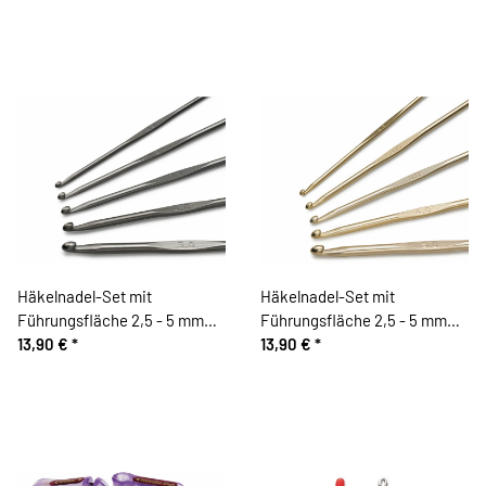
Häkelnadel-Set mit
Häkelnadel-Set mit
Führungsfläche 2,5 - 5 mm
Führungsfläche 2,5 - 5 mm
Stärke, gunmetal, Prym
13,90 €
*
Stärke, new gold, Prym
13,90 €
*