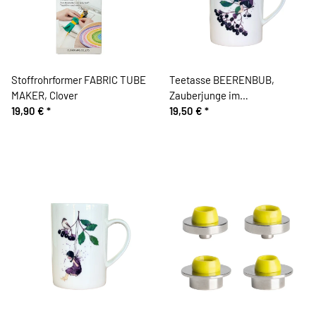
Stoffrohrformer FABRIC TUBE
Teetasse BEERENBUB,
MAKER, Clover
Zauberjunge im
19,90 €
*
Beerengarten, Acufactum
19,50 €
*