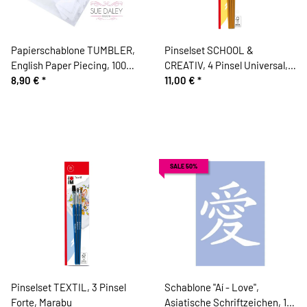
Papierschablone TUMBLER,
Pinselset SCHOOL &
English Paper Piecing, 100
CREATIV, 4 Pinsel Universal,
Stück, 2 Größen, Sue Daley
8,90 €
*
Marabu
11,00 €
*
SALE 50%
Pinselset TEXTIL, 3 Pinsel
Schablone "Aí - Love",
Forte, Marabu
Asiatische Schriftzeichen, 15