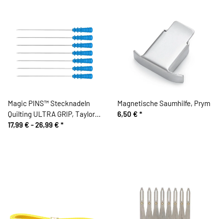
Magic PINS™ Stecknadeln
Magnetische Saumhilfe, Prym
Quilting ULTRA GRIP, Taylor
6,50 €
*
Seville
17,99 € -
26,99 €
*