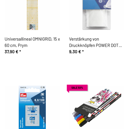
Universallineal OMNIGRID, 15 x
Verstärkung von
60 cm, Prym
Druckknöpfen POWER DOTS,
37,90 €
*
Prym
9,30 €
*
SALE 50%