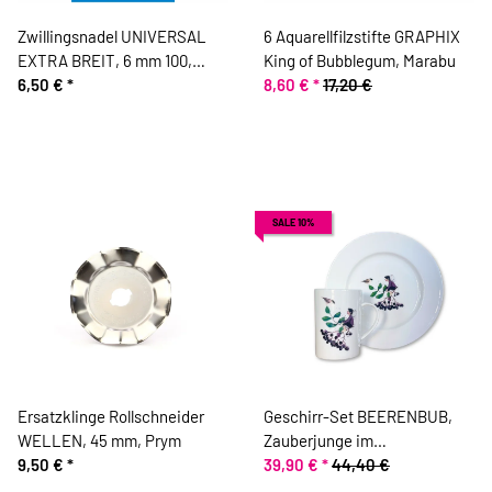
Zwillingsnadel UNIVERSAL
6 Aquarellfilzstifte GRAPHIX
EXTRA BREIT, 6 mm 100,
King of Bubblegum, Marabu
Prym
6,50 €
*
8,60 €
*
17,20 €
SALE 10%
Ersatzklinge Rollschneider
Geschirr-Set BEERENBUB,
WELLEN, 45 mm, Prym
Zauberjunge im
9,50 €
*
Beerengarten, Acufactum
39,90 €
*
44,40 €