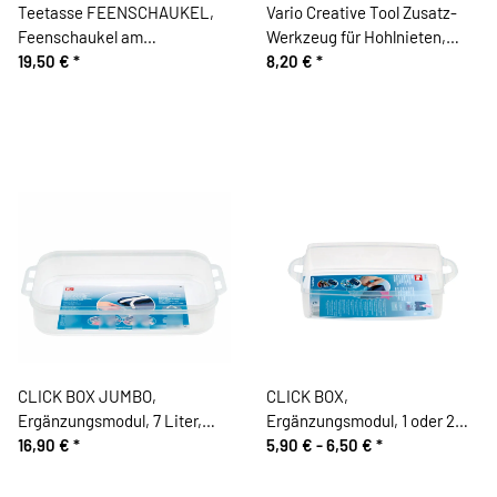
Teetasse FEENSCHAUKEL,
Vario Creative Tool Zusatz-
Feenschaukel am
Werkzeug für Hohlnieten,
Beerenzweig, Acufactum
19,50 €
*
Prym
8,20 €
*
CLICK BOX JUMBO,
CLICK BOX,
Ergänzungsmodul, 7 Liter,
Ergänzungsmodul, 1 oder 2
Prym
16,90 €
*
Liter, Prym
5,90 € -
6,50 €
*