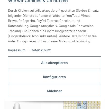
Wie wir Cookies & Co nutzen
Durch Klicken auf „Alle akzeptieren“ gestatten Sie den Einsatz
folgender Dienste auf unserer Website: YouTube, Vimeo,
Brevo, ReCaptcha, PayPal Express Checkout und
Ratenzahlung, Google Analytics 4, Google Ads Conversion
Tracking. Sie können die Einstellung jederzeit ändern
(Fingerabdruck-Icon links unten). Weitere Details finden Sie
unter
Konfigurieren
und in unserer
Datenschutzerklärung
.
Impressum
|
Datenschutz
Nähset TRAVEL BOX S, Prym
Original Nahttrenner mit
Alle akzeptieren
8,20 €
*
Schutzkappe, BERNINA
6,90 €
*
Konfigurieren
Ablehnen