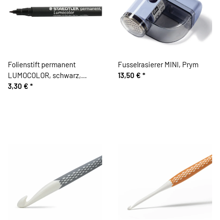
Folienstift permanent
Fusselrasierer MINI, Prym
LUMOCOLOR, schwarz,
13,50 €
*
Staedtler
3,30 €
*