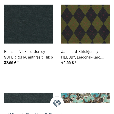
Romanit-Viskose-Jersey
Jacquard-Strickjersey
SUPER ROMA, anthrazit, Hilco
MELODY, Diagonal-Karo,
32,99 €
*
grün, Hilco
44,99 €
*