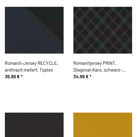
Romanit-Jersey RECYCLE,
Romanitjersey PRINT,
anthrazit meliert, Toptex
Diagonal-Karo, schwarz-
36,99 €
*
altrosa, Toptex
34,99 €
*