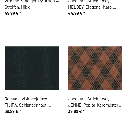
Viskose-Strickjersey JORINA,
Jacquard-Strickjersey
Streifen, Hilco
MELODY, Diagonal-Karo,
49,99 €
*
beigebraun, Hilco
44,99 €
*
Romanit-Viskosejersey
Jacquard-Strickjersey
FILIPA, Schlangenhaut,
JENNE, Pepita-Karomuster,
schwarz, Hilco
39,99 €
*
dunkelbeige, Hilco
39,99 €
*