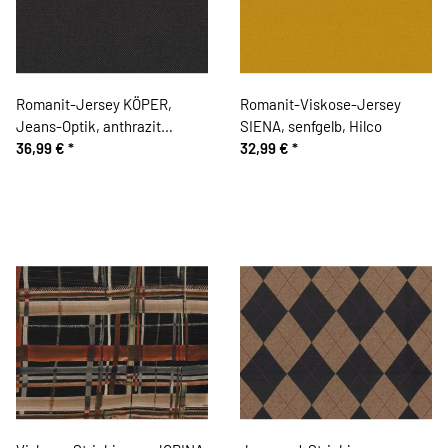
Romanit-Jersey KÖPER,
Romanit-Viskose-Jersey
Jeans-Optik, anthrazit
SIENA, senfgelb, Hilco
meliert, Toptex
36,99 €
*
32,99 €
*