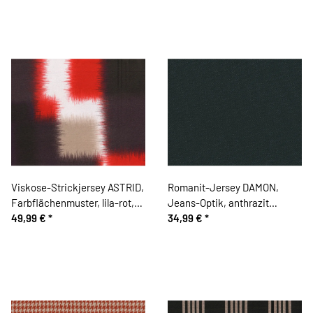
Viskose-Strickjersey ASTRID,
Romanit-Jersey DAMON,
Farbflächenmuster, lila-rot,
Jeans-Optik, anthrazit
Hilco
49,99 €
*
meliert, Toptex
34,99 €
*