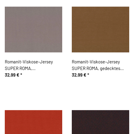
Romanit-Viskose-Jersey
Romanit-Viskose-Jersey
SUPER ROMA,
SUPER ROMA, gedecktes
schlammbraun, Hilco
32,99 €
*
braun, Hilco
32,99 €
*