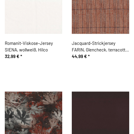
Romanit-Viskose-Jersey
Jacquard-Strickjersey
SIENA, wollweiß, Hilco
FARIN, Glencheck, terracotta,
32,99 €
*
Hilco
44,99 €
*