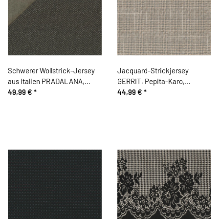
Schwerer Wollstrick-Jersey
Jacquard-Strickjersey
aus Italien PRADALANA,
GERRIT, Pepita-Karo,
Fischgratmuster,
49,99 €
*
hellgrau, Hilco
44,99 €
*
dunkelbraun-helles olive