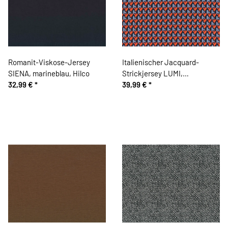
Romanit-Viskose-Jersey
Italienischer Jacquard-
SIENA, marineblau, Hilco
Strickjersey LUMI,
32,99 €
*
neonorange-grau
39,99 €
*