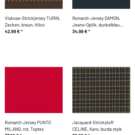
Viskose-Strickjersey TURIN,
Romanit-Jersey DAMON,
Zacken, braun, Hilco
Jeans-Optik, dunkelblau
42,99 €
*
meliert, Toptex
34,99 €
*
Romanit-Jersey PUNTO
Jacquard-Strickstoff
MILANO, rot, Toptex
CELINE, Karo, burda style