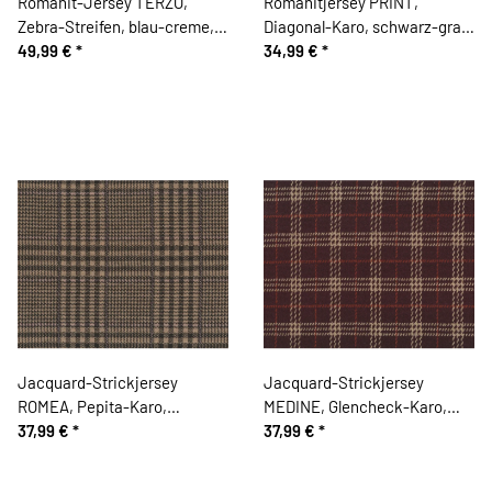
Romanit-Jersey TERZO,
Romanitjersey PRINT,
Zebra-Streifen, blau-creme,
Diagonal-Karo, schwarz-grau,
Hilco
49,99 €
*
Toptex
34,99 €
*
Jacquard-Strickjersey
Jacquard-Strickjersey
ROMEA, Pepita-Karo,
MEDINE, Glencheck-Karo,
beigebraun, Hilco
37,99 €
*
braun, Hilco
37,99 €
*