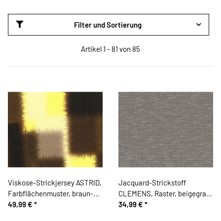
Filter und Sortierung
Artikel 1 - 81 von 85
Viskose-Strickjersey ASTRID,
Jacquard-Strickstoff
Farbflächenmuster, braun-
CLEMENS, Raster, beigegrau,
gelb, Hilco
49,99 €
*
Hilco
34,99 €
*