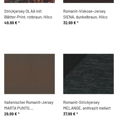
Strickjersey OLAA mit
Romanit-Viskose-Jersey
Blätter-Print, rotbraun, Hilco
SIENA, dunkelbraun, Hilco
49,99 €
*
32,99 €
*
Italienischer Romanit-Jersey
Romanit-Strickjersey
MARTA PUNTO,
MELANGE, anthrazit meliert
schlammbraun
29,99 €
*
37,99 €
*