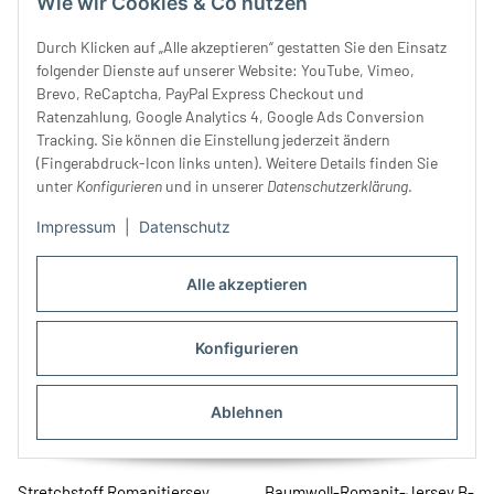
Wie wir Cookies & Co nutzen
Durch Klicken auf „Alle akzeptieren“ gestatten Sie den Einsatz
folgender Dienste auf unserer Website: YouTube, Vimeo,
Brevo, ReCaptcha, PayPal Express Checkout und
Romanit-Viskose-Jersey
Romanit-Viskose-Jersey aus
Ratenzahlung, Google Analytics 4, Google Ads Conversion
SUPER ROMA, dunkelgrau,
Italien GUNDA,
Tracking. Sie können die Einstellung jederzeit ändern
Hilco
32,99 €
*
Lochstickerei-Illusion, türkis
59,00 €
*
(Fingerabdruck-Icon links unten). Weitere Details finden Sie
unter
Konfigurieren
und in unserer
Datenschutzerklärung
.
Impressum
|
Datenschutz
Alle akzeptieren
Konfigurieren
Ablehnen
Stretchstoff Romanitjersey
Baumwoll-Romanit-Jersey B-