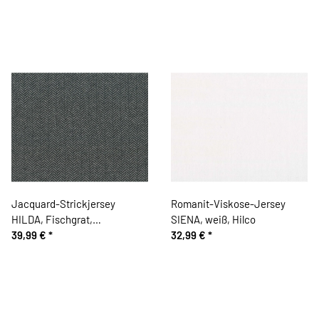
Jacquard-Strickjersey
Romanit-Viskose-Jersey
HILDA, Fischgrat,
SIENA, weiß, Hilco
dunkelgrau, Hilco
39,99 €
*
32,99 €
*