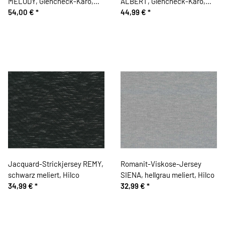
MELODY, Glencheck-Karo,
ALBERT, Glencheck-Karo,
beige-blau, Hilco
54,00 €
*
hellbeige, Hilco
44,99 €
*
Jacquard-Strickjersey REMY,
Romanit-Viskose-Jersey
schwarz meliert, Hilco
SIENA, hellgrau meliert, Hilco
34,99 €
*
32,99 €
*