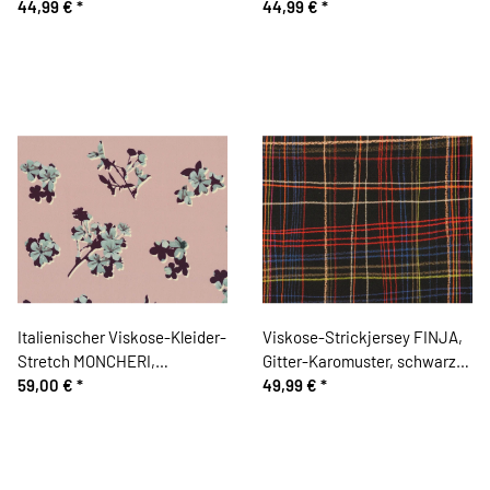
graublau, Hilco
44,99 €
*
44,99 €
*
Italienischer Viskose-Kleider-
Viskose-Strickjersey FINJA,
Stretch MONCHERI,
Gitter-Karomuster, schwarz,
Kirschblüten
59,00 €
*
Hilco
49,99 €
*