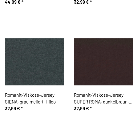
Hilco
44,99 €
*
32,99 €
*
Romanit-Viskose-Jersey
Romanit-Viskose-Jersey
SIENA, grau meliert, Hilco
SUPER ROMA, dunkelbraun,
32,99 €
*
Hilco
32,99 €
*