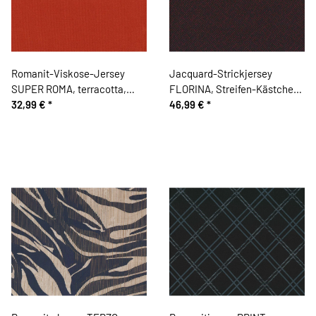
Romanit-Viskose-Jersey
Jacquard-Strickjersey
SUPER ROMA, terracotta,
FLORINA, Streifen-Kästchen,
Hilco
32,99 €
*
aubergine, Hilco
46,99 €
*