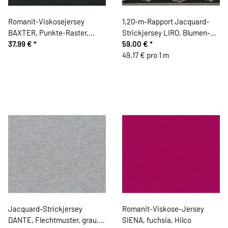
Romanit-Viskosejersey
1,20-m-Rapport Jacquard-
BAXTER, Punkte-Raster,
Strickjersey LIRO, Blumen-
schwarz, Hilco
37,99 €
*
Bordüre auf Pepita, Hilco
59,00 €
*
49,17 € pro 1 m
Jacquard-Strickjersey
Romanit-Viskose-Jersey
DANTE, Flechtmuster, grau,
SIENA, fuchsia, Hilco