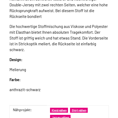
Double-Jersey mit zwei rechten Seiten, welcher eine hohe
Rücksprungkraft aufweist. Bei diesem Stoff ist die
Rückseite bondiert
Die hochwertige Stoffmischung aus Viskose und Polyester
mit Elasthan bietet Ihnen absoluten Tragekomfort. Der
Stoff ist griffig weich und hat etwas Stand. Die Vorderseite
ist in Strickoptik meliert, die Rückseite ist einfarbig
schwarz.
Design:
Melierung
Farbe:
anthrazit-schwarz
Nähprojekt:
Produkteigenschaft
Wert
Kleid nähen
Shirt nähen
Jersey nähen