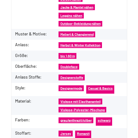
Jacke & Mantel nähen
Leggins nähen
Outdoor-Bekleidung nähen
Muster & Motive:
Meliert & Changierend
Anlass:
Herbst & Winter Kollektion
Größe:
bis 1,60 m
Oberfläche:
Doubleface
Anlass Stoffe:
Designerstoffe
Style:
Designermode
Casual & Basics
Material:
Viskose mit Elasthananteil
Viskose-Polyester-Mischung
Farben:
grau/anthrazit/silber
schwarz
Stoffart:
Jersey
Romanit