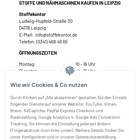
STOFFE UND NÄHMASCHINEN KAUFEN IN LEIPZIG
Stoffekontor
Ludwig-Hupfeld-Straße 30
04178 Leipzig
E-Mail: info@stoffekontor.de
Telefon: (0341) 468 49 65
ÖFFNUNGSZEITEN
Montag:
10 - 16 Uhr
Dienstag:
10 - 16 Uhr
Mittwoch:
10 - 18 Uhr
Wie wir Cookies & Co nutzen
Donnerstag:
10 - 18 Uhr
Freitag:
10 - 18 Uhr
Durch Klicken auf „Alle akzeptieren“ gestatten Sie den Einsatz
Samstag:
10 - 14 Uhr
folgender Dienste auf unserer Website: YouTube, Vimeo,
Unser Service
Brevo, ReCaptcha, PayPal Express Checkout und
Ratenzahlung, Google Analytics 4, Google Ads Conversion
Tracking. Sie können die Einstellung jederzeit ändern
Rechtliches
(Fingerabdruck-Icon links unten). Weitere Details finden Sie
unter
Konfigurieren
und in unserer
Datenschutzerklärung
.